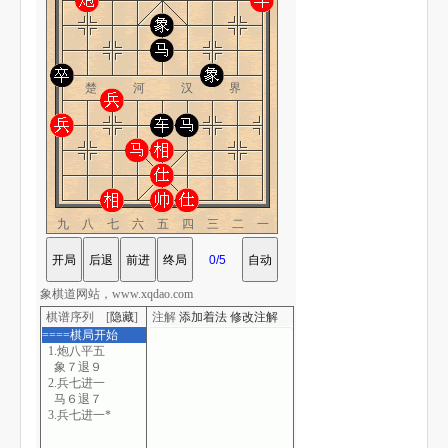
楚 河 汉 界
九八七六五四三二一
象棋道网站，www.xqdao.com
棋谱序列 [
隐藏
]
注解
添加着法
修改注解
====棋局开始
1.炮八平五
象７退９
2.兵七进一
马６退７
3.兵七进一*