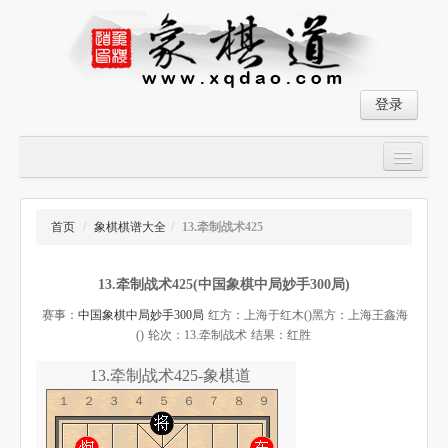
登录
首页
大师对局
首页
/
象棋棋谱大全
/
13.牵制战术425
中国象棋经典残局
13.牵制战术425(中国象棋中局妙手300局)
象棋棋谱
赛事：
中国象棋中局妙手300局
红方：上海于红木()
黑方：上海王鑫海
残局破解
()
轮次：13.牵制战术
结果：红胜
象棋小游戏
13.牵制战术425-象棋道
１２３４５６７８９