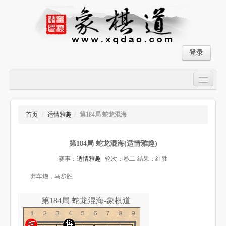
登录
首页
大师对局
首页
/
适情雅趣
/
第184局 蛇龙混海
中国象棋经典残局
第184局 蛇龙混海(适情雅趣)
象棋棋谱
赛事：
适情雅趣
轮次：卷二
结果：红胜
残局破解
弃车炮，马步胜
象棋小游戏
第184局 蛇龙混海-象棋道
１２３４５６７８９