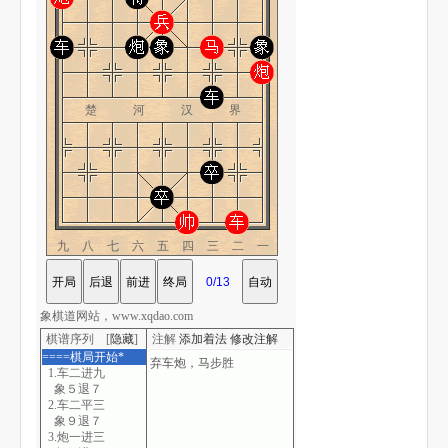
楚 河 汉 界
九八七六五四三二一
象棋道网站，www.xqdao.com
棋谱序列 [
隐藏
]
注解
添加着法
修改注解
====棋局开始*
1.车二进九
象５退７
2.车二平三
象９退７
3.炮一进三