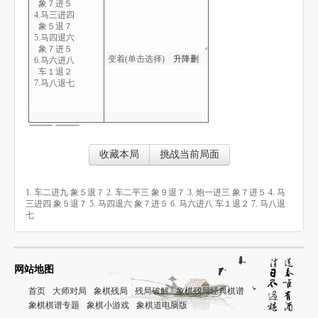
象７进５
4.马三进四
象５退７
5.马四退六
象７进５
变着(单击选择)
升
降
删
6.马六进八
车１退２
7.马八退七
收藏本局
挑战当前局面
1. 车二进九 象５退７ 2. 车二平三 象９退７ 3. 炮一进三 象７进５ 4. 马
三进四 象５退７ 5. 马四退六 象７进５ 6. 马六进八 车１退２ 7. 马八退
七
网站地图
首页
大师对局
象棋残局
残局破解
象棋残局经典棋谱
象棋棋谱专题
象棋小游戏
象棋道电脑版