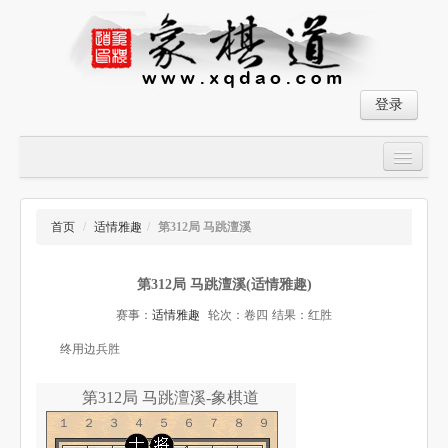
登录
首页
大师对局
首页
/
适情雅趣
/
第312局 马跳澶溪
中国象棋经典残局
第312局 马跳澶溪(适情雅趣)
象棋棋谱
赛事：
适情雅趣
轮次：卷四
结果：红胜
残局破解
终用边兵胜
象棋小游戏
第312局 马跳澶溪-象棋道
１２３４５６７８９