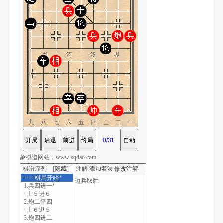
楚 河 汉 界
九八七六五四三二一
象棋道网站，www.xqdao.com
棋谱序列 [
隐藏
]
注解
添加着法
修改注解
====棋局开始*
1.兵四进一*
士５进６
2.炮二平四
士６退５
3.炮四进二