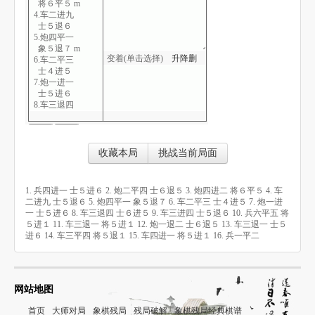
将６平５ m
4.车二进九
士５退６
5.炮四平一
象５退７ m
变着(单击选择)
升
降
删
6.车二平三
士４进５
7.炮一进一
士５进６
8.车三退四
士６进５
9.车三进四
士５退６
10.兵六平五
收藏本局
挑战当前局面
将５进１
11.车三退一
将５进１
1. 兵四进一 士５进６ 2. 炮二平四 士６退５ 3. 炮四进二 将６平５ 4. 车
12.炮一退二
二进九 士５退６ 5. 炮四平一 象５退７ 6. 车二平三 士４进５ 7. 炮一进
士６退５
一 士５进６ 8. 车三退四 士６进５ 9. 车三进四 士５退６ 10. 兵六平五 将
13.车三退一
５进１ 11. 车三退一 将５进１ 12. 炮一退二 士６退５ 13. 车三退一 士５
士５进６
进６ 14. 车三平四 将５退１ 15. 车四进一 将５进１ 16. 兵一平二
14.车三平四
将５退１
15.车四进一
将５进１
16.兵一平二
网站地图
首页
大师对局
象棋残局
残局破解
象棋残局经典棋谱