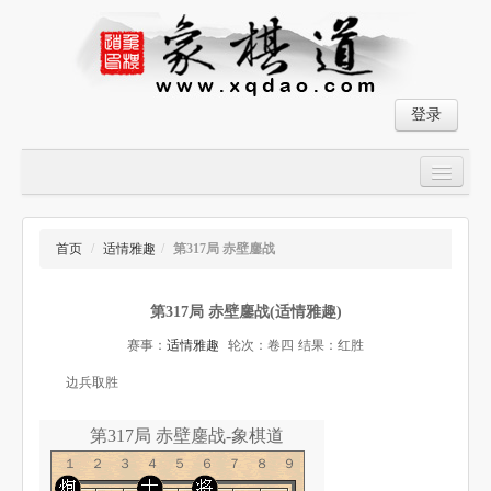
登录
首页
大师对局
首页
/
适情雅趣
/
第317局 赤壁鏖战
中国象棋经典残局
第317局 赤壁鏖战(适情雅趣)
象棋棋谱
赛事：
适情雅趣
轮次：卷四
结果：红胜
残局破解
边兵取胜
象棋小游戏
第317局 赤壁鏖战-象棋道
１２３４５６７８９