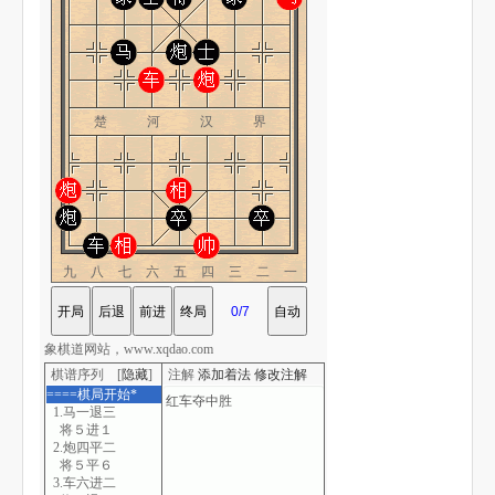
楚 河 汉 界
九八七六五四三二一
象棋道网站，www.xqdao.com
棋谱序列 [
隐藏
]
注解
添加着法
修改注解
====棋局开始*
1.马一退三
将５进１
2.炮四平二
将５平６
3.车六进二