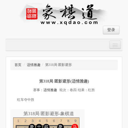
登录
首页
大师对局
首页
/
适情雅趣
/
第318局 匿影避形
中国象棋经典残局
第318局 匿影避形(适情雅趣)
象棋棋谱
赛事：
适情雅趣
轮次：卷四
结果：红胜
残局破解
红车夺中胜
象棋小游戏
第318局 匿影避形-象棋道
１２３４５６７８９