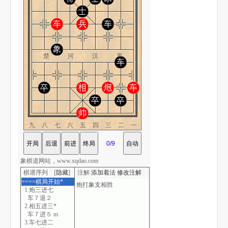
楚 河 汉 界
九八七六五四三二一
象棋道网站，www.xqdao.com
棋谱序列 [
隐藏
]
注解
添加着法
修改注解
====棋局开始*
1.炮三进七
车７退２
2.相五进三*
车７进５ m
3.车七进二