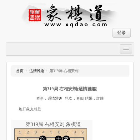
登录
首页
大师对局
首页
/
适情雅趣
/
第319局 右相安刘
中国象棋经典残局
第319局 右相安刘(适情雅趣)
象棋棋谱
赛事：
适情雅趣
轮次：卷四
结果：红胜
残局破解
炮打象支相胜
象棋小游戏
第319局 右相安刘-象棋道
１２３４５６７８９