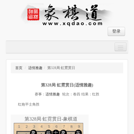
登录
首页
大师对局
首页
/
适情雅趣
/
第328局 虹霓贯日
中国象棋经典残局
第328局 虹霓贯日(适情雅趣)
象棋棋谱
赛事：
适情雅趣
轮次：卷四
结果：红胜
残局破解
红炮平士角胜
象棋小游戏
第328局 虹霓贯日-象棋道
１２３４５６７８９