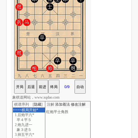
楚 河 汉 界
九八七六五四三二一
象棋道网站，www.xqdao.com
棋谱序列 [
隐藏
]
注解
添加着法
修改注解
====棋局开始*
1.后炮平六*
卒４平５
2.炮九进一
象３进５
3.帅五平六*