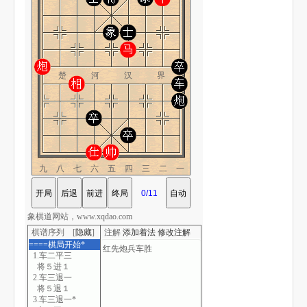
楚 河 汉 界
九八七六五四三二一
象棋道网站，www.xqdao.com
棋谱序列 [
隐藏
]
注解
添加着法
修改注解
====棋局开始*
1.车二平三
将５进１
2.车三退一
将５退１
3.车三退一*