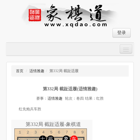
登录
首页
大师对局
首页
/
适情雅趣
/
第332局 截趾适履
中国象棋经典残局
第332局 截趾适履(适情雅趣)
象棋棋谱
赛事：
适情雅趣
轮次：卷四
结果：红胜
残局破解
红先炮兵车胜
象棋小游戏
第332局 截趾适履-象棋道
１２３４５６７８９