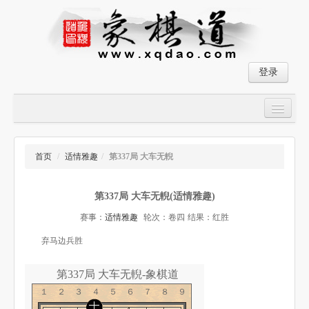
登录
首页
大师对局
首页
/
适情雅趣
/
第337局 大车无輗
中国象棋经典残局
第337局 大车无輗(适情雅趣)
象棋棋谱
赛事：
适情雅趣
轮次：卷四
结果：红胜
残局破解
弃马边兵胜
象棋小游戏
第337局 大车无輗-象棋道
１２３４５６７８９