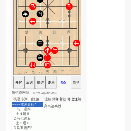
楚 河 汉 界
九八七六五四三二一
象棋道网站，www.xqdao.com
棋谱序列 [
隐藏
]
注解
添加着法
修改注解
====棋局开始*
1.马二进四
士４进５
2.马七退五
士５退６
3.马五进四*