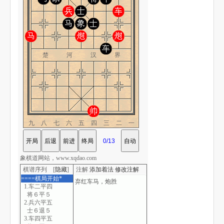
楚 河 汉 界
九八七六五四三二一
象棋道网站，www.xqdao.com
棋谱序列 [
隐藏
]
注解
添加着法
修改注解
====棋局开始*
1.车二平四
将６平５
2.兵六平五
士６退５
3.车四平五