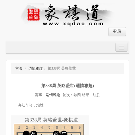
登录
首页
大师对局
首页
/
适情雅趣
/
第338局 英略盖世
中国象棋经典残局
第338局 英略盖世(适情雅趣)
象棋棋谱
赛事：
适情雅趣
轮次：卷四
结果：红胜
残局破解
弃红车马，炮胜
象棋小游戏
第338局 英略盖世-象棋道
１２３４５６７８９