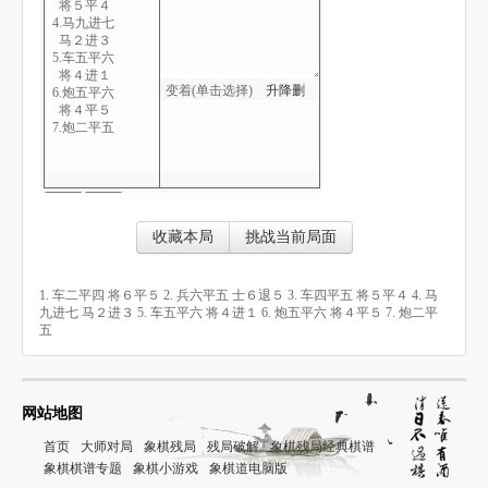
将５平４
4.马九进七
马２进３
5.车五平六
将４进１
变着(单击选择)
升
降
删
6.炮五平六
将４平５
7.炮二平五
收藏本局
挑战当前局面
1. 车二平四 将６平５ 2. 兵六平五 士６退５ 3. 车四平五 将５平４ 4. 马
九进七 马２进３ 5. 车五平六 将４进１ 6. 炮五平六 将４平５ 7. 炮二平
五
网站地图
首页
大师对局
象棋残局
残局破解
象棋残局经典棋谱
象棋棋谱专题
象棋小游戏
象棋道电脑版