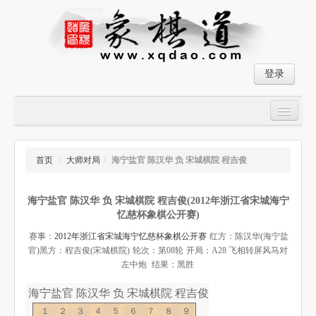
登录
首页
大师对局
首页
/
大师对局
/
海宁盐官 陈汉华 负 宋城棋院 程吉俊
中国象棋经典残局
海宁盐官 陈汉华 负 宋城棋院 程吉俊(2012年浙江省宋城海宁
象棋棋谱
忆慈杯象棋公开赛)
残局破解
赛事：
2012年浙江省宋城海宁忆慈杯象棋公开赛
红方：陈汉华(海宁盐
官)
黑方：程吉俊(宋城棋院)
轮次：第08轮
开局：A28 飞相转屏风马对
象棋小游戏
左中炮
结果：黑胜
海宁盐官 陈汉华 负 宋城棋院 程吉俊-象棋道
１２３４５６７８９