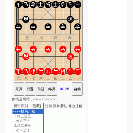
楚 河 汉 界
九八七六五四三二一
象棋道网站，www.xqdao.com
棋谱序列 [
隐藏
]
注解
添加着法
修改注解
====棋局开始
1.相三进五
炮８平５
2.马二进三
卒７进１