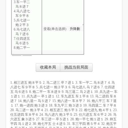
3.车一平二
马８进７
4.马八进七
车９平８
5.兵七进一
炮２平３
变着(单击选择)
升
降
删
6.马七进八
马７进６
7.仕四进五
马６进５
8.炮二平一
车８进９
9.马三退二
马２进１
10.兵九进一
收藏本局
挑战当前局面
车１进１
11.兵九进一
卒１进１
1. 相三进五 炮８平５ 2. 马二进三 卒７进１ 3. 车一平二 马８进７ 4. 马
12.车九进五
八进七 车９平８ 5. 兵七进一 炮２平３ 6. 马七进八 马７进６ 7. 仕四进
车１平８
五 马６进５ 8. 炮二平一 车８进９ 9. 马三退二 马２进１ 10. 兵九进一 车
13.马二进四
１进１ 11. 兵九进一 卒１进１ 12. 车九进五 车１平８ 13. 马二进四 车８
车８进７
进７ 14. 炮八退一 马５进７ 15. 炮八进一 车８平７ 16. 炮八平三 车７退
14.炮八退一
１ 17. 炮一进四 炮３进３ 18. 车九平三 炮３进３ 19. 马四退二 车７平８
马５进７
20. 马二进一 炮３平４ 21. 相五进三 炮５平３ 22. 相七进九 炮４平１ 23.
15.炮八进一
仕五进四 车８平６ 24. 马八进六 炮３平５ 25. 仕六进五 车６平２ 26. 马
车８平７
六进五 象３进５ 27. 车三进一 卒５进１ 28. 炮一平七 炮１进１ 29. 帅五
16.炮八平三
平四 马１进２ 30. 炮七平五 士４进５ 31. 车三平四 将５平４ 32. 炮五平
车７退１