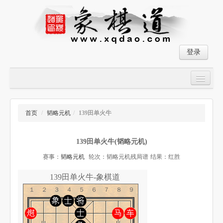
登录
首页
大师对局
首页
/
韬略元机
/
139田单火牛
中国象棋经典残局
139田单火牛(韬略元机)
象棋棋谱
赛事：
韬略元机
轮次：韬略元机残局谱
结果：红胜
残局破解
139田单火牛-象棋道
象棋小游戏
１２３４５６７８９