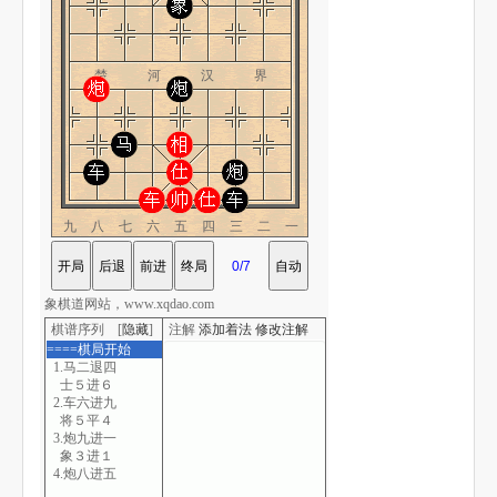
楚 河 汉 界
九八七六五四三二一
象棋道网站，www.xqdao.com
棋谱序列 [
隐藏
]
注解
添加着法
修改注解
====棋局开始
1.马二退四
士５进６
2.车六进九
将５平４
3.炮九进一
象３进１
4.炮八进五