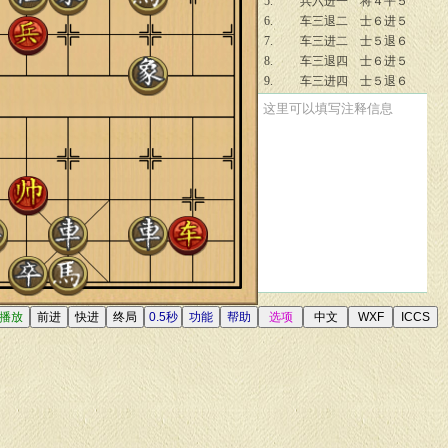
5.
兵六进一
将４平５
6.
车三退二
士６进５
7.
车三进二
士５退６
8.
车三退四
士６进５
9.
车三进四
士５退６
10.
车三退八
士６进５
这里可以填写注释信息
11.
车三平五
炮１退１
12.
车五退一
卒４平５
13.
帅六平五