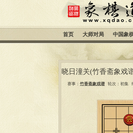
首页
大师对局
中国象
晓日潼关(竹香斋象戏谱
赛事：
竹香斋象戏谱
轮次：初集