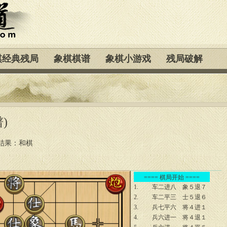
棋经典残局
象棋棋谱
象棋小游戏
残局破解
)
结果：和棋
==== 棋局开始 ====
1.
车二进八
象５退７
2.
车二平三
士５退６
3.
兵七平六
将４进１
4.
兵六进一
将４退１