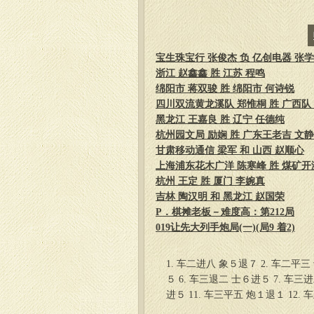
宝生珠宝行 张俊杰 负 亿创电器 张
浙江 赵鑫鑫 胜 江苏 程鸣
绵阳市 蒋双骏 胜 绵阳市 何诗锐
四川双流黄龙溪队 郑惟桐 胜 广西队
黑龙江 王嘉良 胜 辽宁 任德纯
杭州园文局 励娴 胜 广东王老吉 文静
甘肃移动通信 梁军 和 山西 赵顺心
上海浦东花木广洋 陈寒峰 胜 煤矿开滦
杭州 王定 胜 厦门 李婉真
吉林 陶汉明 和 黑龙江 赵国荣
P．棋摊老板－难度高：第212局
019让先大列手炮局(一)(局9 着2)
1. 车二进八 象５退７ 2. 车二平三
５ 6. 车三退二 士６进５ 7. 车三
进５ 11. 车三平五 炮１退１ 12.