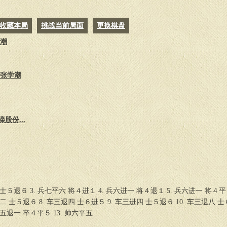
收藏本局
挑战当前局面
更换棋盘
学潮
 张学潮
股份...
 士５退６ 3. 兵七平六 将４进１ 4. 兵六进一 将４退１ 5. 兵六进一 将４平
进二 士５退６ 8. 车三退四 士６进５ 9. 车三进四 士５退６ 10. 车三退八 士
 车五退一 卒４平５ 13. 帅六平五