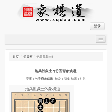
登录
首页
大师对局
首页
/
竹香斋
/
炮兵胜象士2
中国象棋经典残局
炮兵胜象士2(竹香斋象戏谱)
象棋棋谱
赛事：
竹香斋象戏谱
轮次：初集
结果：红胜
残局破解
炮兵胜象士2-象棋道
象棋小游戏
１２３４５６７８９