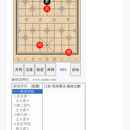
楚 河 汉 界
九八七六五四三二一
象棋道网站，www.xqdao.com
棋谱序列 [
隐藏
]
注解
添加着法
修改注解
====棋局开始
1.兵五进一
士５进４
2.炮二进九
士４退５
3.帅六进一
士５进６
4.兵五平四
将５进１