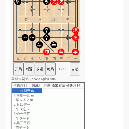
楚 河 汉 界
九八七六五四三二一
象棋道网站，www.xqdao.com
棋谱序列 [
隐藏
]
注解
添加着法
修改注解
====棋局开始
1.前炮平四 m
车６退２ m
2.兵四进一
车６退５
3.炮一平四
车６平９
4.兵三平四
前卒平６