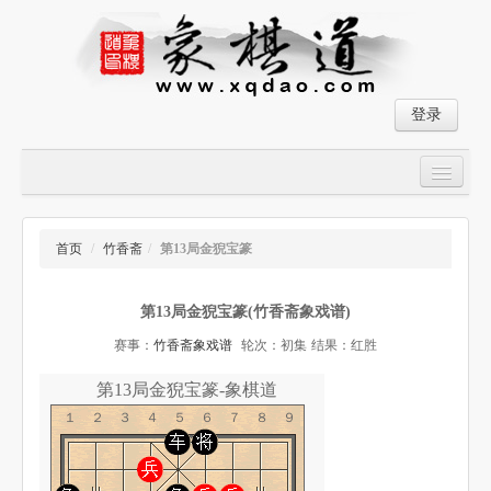
登录
首页
大师对局
首页
/
竹香斋
/
第13局金猊宝篆
中国象棋经典残局
第13局金猊宝篆(竹香斋象戏谱)
象棋棋谱
赛事：
竹香斋象戏谱
轮次：初集
结果：红胜
残局破解
第13局金猊宝篆-象棋道
象棋小游戏
１２３４５６７８９