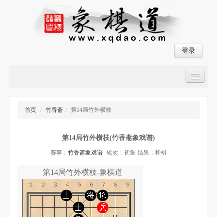
登录
首页
大师对局
首页
/
竹香斋
/
第14局竹外横枝
中国象棋经典残局
第14局竹外横枝(竹香斋象戏谱)
象棋棋谱
赛事：
竹香斋象戏谱
轮次：初集
结果：和棋
残局破解
第14局竹外横枝-象棋道
象棋小游戏
１２３４５６７８９