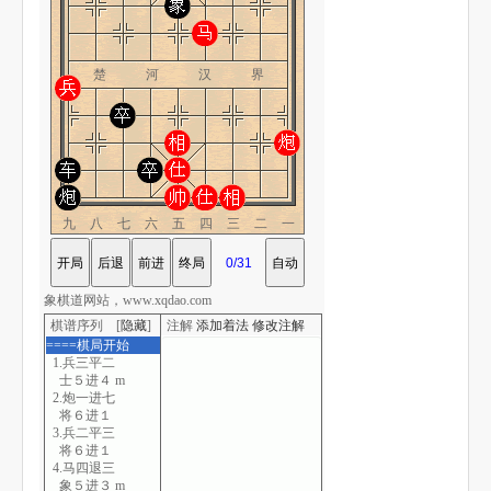
楚 河 汉 界
九八七六五四三二一
象棋道网站，www.xqdao.com
棋谱序列 [
隐藏
]
注解
添加着法
修改注解
====棋局开始
1.兵三平二
士５进４ m
2.炮一进七
将６进１
3.兵二平三
将６进１
4.马四退三
象５进３ m