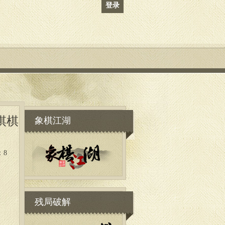
登录
象棋江湖
棋棋
：8
残局破解