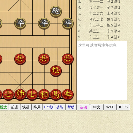
3.
车一平二
马２进３
4.
兵七进一
卒７进１
5.
车二进六
士４进５
6.
马八进七
象３进５
7.
车二平三
炮２进４
8.
兵五进一
车１平４
9.
车三进一
车４进６
10.
兵三进一
车４平３
这里可以填写注释信息
11.
马七退五
炮２退１
12.
车三退一
炮２平５
13.
兵三进一
炮８进４
14.
兵三平四
炮８平７
15.
相三进一
车３平４
16.
车三退二
将５平４
17.
相七进九
炮７平１
18.
车九平八
炮１退１
19.
炮八平七
车８进６
20.
相一退三
车４进１
21.
炮五进一
车４平３
22.
相九退七
车３平４
23.
相七进五
炮５进２
24.
相三进五
炮１平７
25.
相五进三
卒３进１