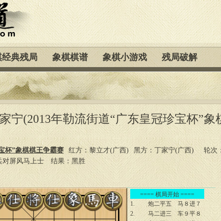
棋经典残局
象棋棋谱
象棋小游戏
残局破解
丁家宁(2013年勒流街道“广东皇冠珍宝杯”象
珍宝杯”象棋棋王争霸赛
红方：黎立才(广西)
黑方：丁家宁(广西)
轮次
七兵对屏风马上士
结果：黑胜
==== 棋局开始 ====
1.
炮二平五
马８进７
2.
马二进三
车９平８