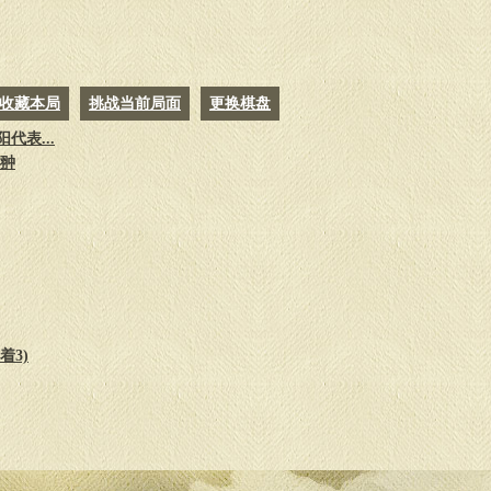
26.
兵七进一
象５进３
27.
炮五退一
车８平４
28.
马五退三
前车进２
29.
车八平六
车４进３
收藏本局
挑战当前局面
更换棋盘
30.
帅五进一
象３退５
31.
后马进一
马３进４
代表...
32.
帅五平四
车４退３
陈翀
33.
仕四进五
车４平６
34.
仕五进四
车６退２
着3)