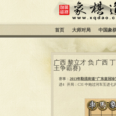
首页
大师对局
中国象
广西 黎立才 负 广西 
王争霸赛)
赛事：
2013年勒流街道“广东皇冠
进4
开局：C31 中炮过河车互进