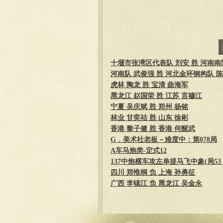
十堰市张湾区代表队 刘安 胜 河南南阳
河南队 武俊强 胜 河北金环钢构队 
虎林 陶龙 胜 宝清 曲海军
黑龙江 赵国荣 胜 江苏 言穆江
宁夏 吴庆斌 胜 郑州 杨铭
林业 甘奕祜 胜 山东 徐彬
香港 黎子健 胜 香港 何醒武
G．美术社老板－难度中：第078局
A车马炮类-定式12
137中炮横车攻左单提马飞中象(局53 
四川 郑惟桐 负 上海 孙勇征
广西 李镇江 负 黑龙江 吴金永