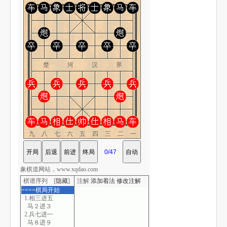
楚 河 汉 界
九八七六五四三二一
象棋道网站，www.xqdao.com
棋谱序列 [
隐藏
]
注解
添加着法
修改注解
====棋局开始
1.相三进五
马２进３
2.兵七进一
马８进９