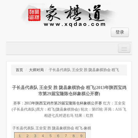
登录
首页
大师对局
首页
/
大师对局
/
子长县代表队 王全安 胜 陇县象棋协会 程飞
中国象棋经典残局
子长县代表队 王全安 胜 陇县象棋协会 程飞(2013年陕西宝鸡
象棋棋谱
市第29届宝隆陈仓杯象棋公开赛)
残局破解
赛事：
2013年陕西宝鸡市第29届宝隆陈仓杯象棋公开赛
红方：王全安
(子长县代表队)
黑方：程飞(陇县象棋协会)
轮次：第05轮
开局：A16 飞
象棋小游戏
相进七兵对进右马
结果：红胜
子长县代表队 王全安 胜 陇县象棋协会 程飞-象棋道
１２３４５６７８９