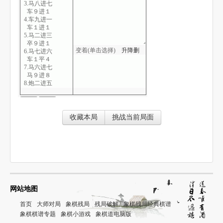
3.马八进七
车９进１
4.车九进一
车１进１
5.马二进三
卒９进１
变着(单击选择)
升
降
删
6.马七进六
车１平４
7.马六进七
马９进８
8.炮二进五
炮２平８
9.车九平四
车４进６
10.炮八进三
收藏本局
挑战当前局面
炮８平４
11.仕四进五
车４退４
12.兵七进一
马８进７
13.车四进二
车９平４
14.车一平四
士４进５
网站地图
15.炮八进一
炮４进７
首页
大师对局
象棋残局
残局破解
象棋残局经典棋谱
16.炮八平六
象棋棋谱专题
象棋小游戏
象棋道电脑版
炮４平６