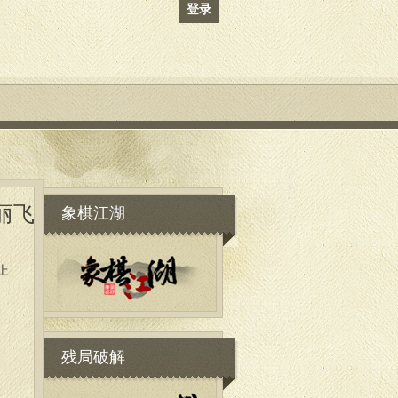
登录
象棋江湖
丽飞
上
残局破解