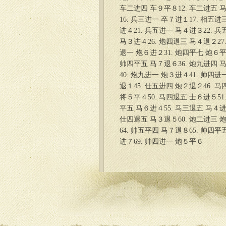
车二进四 车９平８12. 车二进五 马
16. 兵三进一 卒７进１17. 相五进
进４21. 兵五进一 马４进３22. 
马３进４26. 炮四退三 马４退２27
退一 炮６进２31. 炮四平七 炮６平
帅四平五 马７退６36. 炮九进四 马
40. 炮九进一 炮３进４41. 帅四进
退１45. 仕五进四 炮２退２46. 
将５平４50. 马四退五 士６进５51
平五 马６进４55. 马三退五 马４进
仕四退五 马３退５60. 炮二进三 炮
64. 帅五平四 马７退８65. 帅四平
进７69. 帅四进一 炮５平６