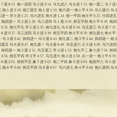
48.
马五进六
士５进４
７退８13. 炮一进四 马２进３14. 马九进八 马８进７15. 炮一退二 马７进
49.
马六进四
将５平４
三 炮１进３18. 相三退五 炮１进１19. 炮六进一 炮１平４20. 马八退六 马
50.
马四退五
士６进５
兵五进一 卒５进１23. 马六进五 炮６进１24. 炮一平四 炮６平５25. 仕四进五
51.
帅四退一
炮２退２
. 炮四进一 马２进１28. 马三进四 马１退３29. 帅五平四 炮５平６30. 炮四
52.
马五退三
卒３进１
５32. 炮七平九 卒１进１33. 相七进九 马６进５34. 马五退三 马５进７35.
53.
炮九平二
象５进７
６进５37. 马三进四 马５进３38. 帅五平四 炮５平６39. 相九退七 炮６平
54.
帅四平五
马６进４
一 马３退５42. 帅四进一 马５退６43. 炮九退二 炮３平２44. 帅四退一 炮
55.
马三退五
马４进３
56.
帅五平四
卒３平４
马四退五 马６进８47. 炮九退一 马８退６48. 马五进六 士５进４49. 马六进四
57.
马五进六
炮２进２
. 帅四退一 炮２退２52. 马五退三 卒３进１53. 炮九平二 象５进７54. 帅四
58.
兵一进一
炮２平６
３56. 帅五平四 卒３平４57. 马五进六 炮２进２58. 兵一进一 炮２平６59.
59.
仕四退五
马３退５
６退２61. 帅四平五 象７进５62. 炮二平四 象５进３63. 炮四平八 马５进
60.
炮二进三
炮６退２
五 炮６平５66. 帅五平四 马８退６67. 马六进七 将４平５68. 炮八退四 马
61.
帅四平五
象７进５
62.
炮二平四
象５进３
63.
炮四平八
马５进７
64.
帅五平四
马７退８
65.
帅四平五
炮６平５
66.
帅五平四
马８退６
67.
马六进七
将４平５
68.
炮八退四
马６进７
69.
帅四进一
炮５平６*