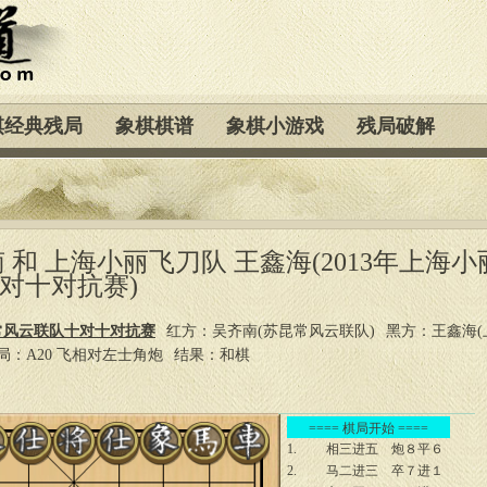
棋经典残局
象棋棋谱
象棋小游戏
残局破解
 和 上海小丽飞刀队 王鑫海(2013年上海小
对十对抗赛)
昆常风云联队十对十对抗赛
红方：吴齐南(苏昆常风云联队)
黑方：王鑫海(
局：A20 飞相对左士角炮
结果：和棋
==== 棋局开始 ====
1.
相三进五
炮８平６
2.
马二进三
卒７进１