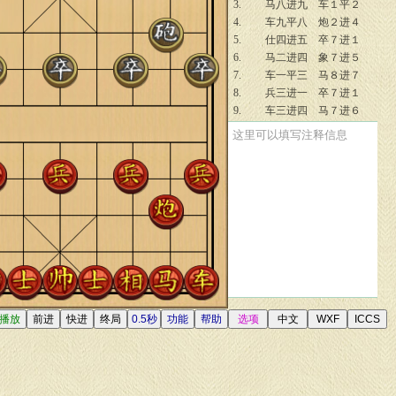
3.
马八进九
车１平２
4.
车九平八
炮２进４
5.
仕四进五
卒７进１
6.
马二进四
象７进５
7.
车一平三
马８进７
8.
兵三进一
卒７进１
9.
车三进四
马７进６
10.
兵七进一
卒３进１
这里可以填写注释信息
11.
车三平七
车９平７
12.
相五进三
炮８平６
13.
炮二平五
车７进３
14.
炮七退一
车７平８
15.
马九进七
士６进５
16.
马七进五
炮２平３
17.
车八平九
炮３平９
18.
相三退一
炮６进６
19.
炮七平四
卒５进１
20.
马五退七
马６进５
21.
车七进三
马１进３
22.
马七退六
马５退４
23.
车七进一
卒５进１
24.
车九进二
卒５进１
25.
炮五平二
车２进５