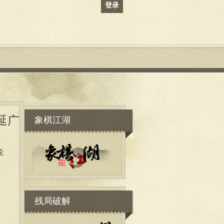
登录
象棋江湖
延广
轮
残局破解