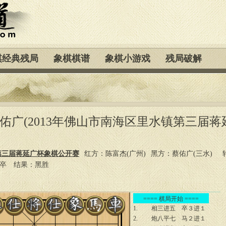
棋经典残局
象棋棋谱
象棋小游戏
残局破解
 蔡佑广(2013年佛山市南海区里水镇第三届蒋
镇第三届蒋延广杯象棋公开赛
红方：陈富杰(广州)
黑方：蔡佑广(三水)
３卒
结果：黑胜
==== 棋局开始 ====
1.
相三进五
卒３进１
2.
炮八平七
马２进１