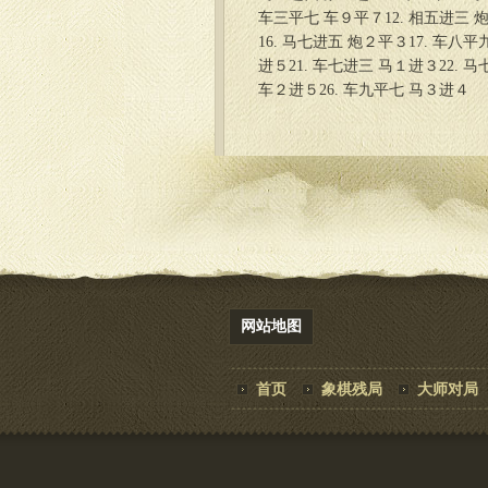
车三平七 车９平７12. 相五进三 炮
16. 马七进五 炮２平３17. 车八平
进５21. 车七进三 马１进３22. 
车２进５26. 车九平七 马３进４
网站地图
首页
象棋残局
大师对局