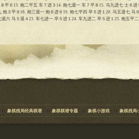
８平６13. 炮二平五 车７进３14. 炮七退一 车７平８15. 马九进七 士６进
九 炮３平９18. 相三退一 炮６进６19. 炮七平四 卒５进１20. 马五退七 马
马七退六 马５退４23. 车七进一 卒５进１24. 车九进二 卒５进１25. 炮五平二
象棋残局经典棋谱
象棋棋谱专题
象棋小游戏
象棋残局