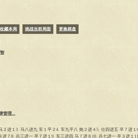
26.
车九平七
马３进４
收藏本局
挑战当前局面
更换棋盘
洪智
管理...
 马２进１3. 马八进九 车１平２4. 车九平八 炮２进４5. 仕四进五 卒７进１6
进７8. 兵三进一 卒７进１9. 车三进四 马７进６10. 兵七进一 卒３进１11