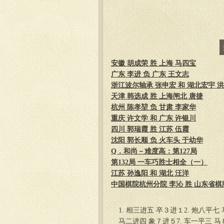
安徽 胡成荣 胜 上海 马四宝
广东 李进 负 广东 王文志
浙江波尔轴承 张申宏 和 湖北宏宇 
天津 韩选成 胜 上海闸北 唐捷
杭州 陈孝堃 负 甘肃 李家华
重庆 许文学 和 广东 许银川
四川 郭瑞霞 胜 江苏 伍霞
沈阳 郭长顺 负 火车头 于幼华
Q．和尚－难度高：第127局
第132局 一车巧胜士相全（一）
江苏 孙逸阳 和 湖北 汪洋
中国棋院杭州分院 李沁 胜 山东省棋牌
1. 相三进五 卒３进１2. 炮八平七
马二进四 象７进５7. 车一平三 马８