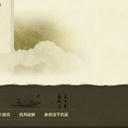
１
５
小游戏
残局破解
象棋道手机版