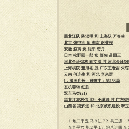
黑龙江队 陶汉明 和 上海队 万春林
北京 张申宏 负 湖南 谢业枧
安徽 赵寅 负 沈阳 贾丹
日本 松野阳一郎 负 缅甸 吕因三
河北金环钢构 阎文清 胜 河北金环钢
上海棋院 董旭彬 胜 广东王老吉 朱
云南 何连生 和 河北 李来群
I．漫画店长－难度中：第153局
玄机善转 红胜
双车马类(21)
黑龙江农村信用社 王琳娜 胜 广东碧
山西省 梁辉远 和 北京威凯建设 靳
1. 炮二平五 马８进７2. 兵三进一
车九平六 炮２平１7. 炮八进四 车１