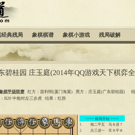
棋经典残局
象棋棋谱
象棋小游戏
残局破解
东碧桂园 庄玉庭(2014年QQ游戏天下棋弈
国象棋甲级联赛
红方：苗利明(厦门海翼)
黑方：庄玉庭(广东碧桂园)
：B20 中炮对左三步虎
结果：红胜
==== 棋局开始 ====
1.
炮二平五
马８进７
2.
兵三进一
车９平８