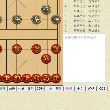
3.
马二进三
炮８平９
4.
马八进七
卒３进１
5.
车九进一
马２进３
6.
车九平六
炮２平１
7.
炮八进四
车１平２
8.
炮八平七
象７进５
9.
马三进四
车２进３
10.
车六进五
士４进５
这里可以填写注释信息
11.
马四进六
炮１退１
12.
兵七进一
车２进１
13.
兵七进一
车２平３
14.
马七进八
卒７进１
15.
马六进四
卒７进１
16.
车六进二
车８平７
17.
炮七进三
车３平２
18.
车一进一
车２退４
19.
炮五平七
马３进２
20.
前炮平四
将５平６
21.
车六平九
马２退３
22.
炮七平四
将６平５
23.
车九平七
马７进６
24.
马八进七
马６退４
25.
车七平六
车７进３