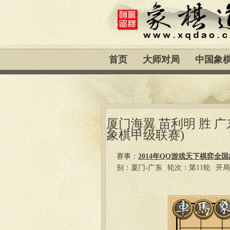
首页
大师对局
中国象
厦门海翼 苗利明 胜 广
象棋甲级联赛)
赛事：
2014年QQ游戏天下棋弈全
别：厦门-广东
轮次：第11轮
开局