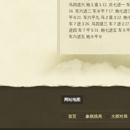
马四进六 炮１退１12. 兵七进一 车
16. 车六进二 车８平７17. 炮七进
平６21. 车六平九 马２退３22. 
车７进３26. 马四退三 车７进２27
进四 车７平５31. 相七进五 车５平
车六进五 炮９平６
网站地图
首页
象棋残局
大师对局