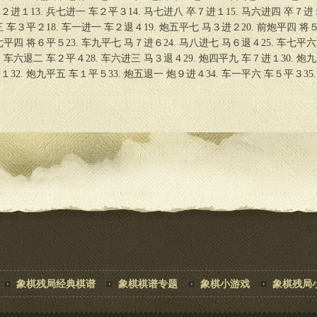
２进１13. 兵七进一 车２平３14. 马七进八 卒７进１15. 马六进四 卒７进
三 车３平２18. 车一进一 车２退４19. 炮五平七 马３进２20. 前炮平四 将
炮七平四 将６平５23. 车九平七 马７进６24. 马八进七 马６退４25. 车七平六
. 车六退二 车２平４28. 车六进三 马３退４29. 炮四平九 车７进１30. 炮九
１32. 炮九平五 车１平５33. 炮五退一 炮９进４34. 车一平六 车５平３35.
象棋残局经典棋谱
象棋棋谱专题
象棋小游戏
象棋残局