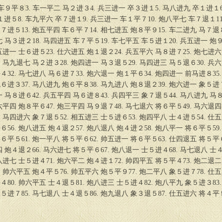
46.
炮六平四
炮８平６
 车９平８3. 车一平二 马２进３4. 兵三进一 卒３进１5. 马八进九 卒１进１6
47.
炮三平四
马９退７
进５8. 车九平六 卒７进１9. 兵三进一 车１平７10. 炮八平七 车７退１11
48.
马七退六
将６平５
７进５13. 炮五平四 车６平７14. 相七进五 炮８平９15. 车二进九 马７退
49.
马六退四
马７进６
七 马３进２18. 马四进五 车７平５19. 车七平五 车５进１20. 兵五进一 炮
50.
炮四退二
象５进７
兵五进一 士６进５23. 仕六进五 炮１退２24. 兵五平六 马８进７25. 炮七进六
51.
马四进六
象７退５
. 马九退七 马２进３28. 炮四进一 马３退５29. 马四进三 马５退６30. 兵六
52.
相五进三
士５进６
４32. 马七进八 马６进７33. 炮六退一 炮１平６34. 炮四进一 前马进８35.
53.
炮四平八
士４进５
６进３37. 马八进九 炮６平８38. 马九进八 炮８退２39. 炮六进一 象５进
54.
仕五进四
卒９进１
一 马８进６42. 兵五平四 马６进８43. 兵四平三 象７退５44. 马八进九 马
55.
相三进一
将５平６
56.
炮八进五
炮４退２
炮六平四 炮８平６47. 炮三平四 马９退７48. 马七退六 将６平５49. 马六退四
57.
炮八退八
炮４进２
. 马四进六 象７退５52. 相五进三 士５进６53. 炮四平八 士４进５54. 仕五
58.
炮八平一
将６平５
６56. 炮八进五 炮４退２57. 炮八退八 炮４进２58. 炮八平一 将６平５59.
59.
炮一进四
将５平６
６平５61. 炮一平八 将５平６62. 帅五进一 将６平５63. 仕四退五 将５平
60.
帅五进一
将６平５
四 炮４退２66. 马六进七 将５平６67. 炮八退一 士５进４68. 马七退八 士
61.
炮一平八
将５平６
马八进七 士５进４71. 炮六平二 炮４进１72. 帅四平五 将５平４73. 炮二退二
62.
帅五进一
将６平５
. 帅六平五 炮４平５76. 帅五平六 炮５平９77. 炮二平八 象５进７78. 仕五
63.
仕四退五
将５平６
４80. 帅六平五 士４退５81. 炮八进三 士５进４82. 炮八平九 象５进３83.
64.
帅五平四
将６平５
５进７85. 马七退八 士４退５86. 炮九退八 象３退５87. 仕五进六 将４平
65.
炮八进四
炮４退２
66.
马六进七
将５平６
67.
炮八退一
士５进４