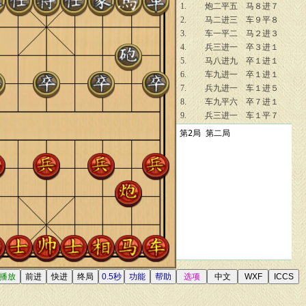
1.
炮二平五
马８进７
2.
马二进三
车９平８
3.
车一平二
马２进３
4.
兵三进一
卒３进１
5.
马八进九
卒１进１
6.
车九进一
卒１进１
7.
兵九进一
车１进５
8.
车九平六
卒７进１
9.
兵三进一
车１平７
10.
炮八平七
车７退１
11.
马三进四
车７平６
12.
车六进三
象７进５
13.
炮五平四
车６平７
14.
相七进五
炮８平９
15.
车二进九
马７退８
16.
兵七进一
卒３进１
17.
车六平七
马３进２
18.
马四进五
车７平５
19.
车七平五
车５进１
20.
兵五进一
炮９进４
21.
马五退四
炮９平１
22.
兵五进一
士６进５