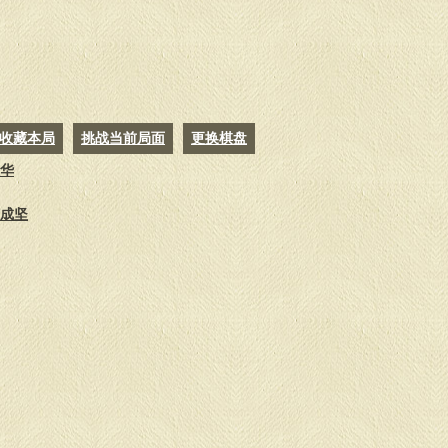
23.
仕六进五
炮１退２
24.
兵五平六
马８进７
25.
炮七进六
炮１进１
26.
炮七平六
炮２平１
27.
马九退七
马２进３
28.
炮四进一
马３退５
29.
马四进三
马５退６
收藏本局
挑战当前局面
更换棋盘
30.
兵六平五
前炮退２
31.
炮六退二
后炮平４
大华
32.
马七进八
马６进７
33.
炮六退一
炮１平６
何成坚
34.
炮四进一
前马进８
35.
马三退二
马８退６
36.
马二退四
炮６进３
37.
马八进九
炮６平８
38.
马九进八
炮８退２
39.
炮六进一
象５进７
40.
炮四平三
马７退８
41.
兵五进一
马８进６
42.
兵五平四
马６进８
43.
兵四平三
象７退５
44.
马八进九
马８进９
45.
马九退七
将５平６