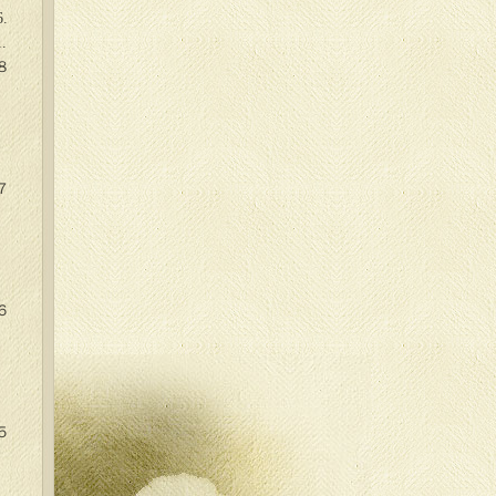
.
.
８
９
７
８
６
４
５