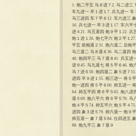
1. 炮二平五 马８进７2. 马二进三
车九进一 卒１进１7. 兵九进一 车１
马三进四 车７平６12. 车六进三 象
16. 兵七进一 卒３进１17. 车六平
进４21. 马五退四 炮９平１22. 
炮１进１26. 炮七平六 炮２平１27
平五 前炮退２31. 炮六退二 后炮平
马三退二 马８退６36. 马二退四 炮
40. 炮四平三 马７退８41. 兵五进
进９45. 马九退七 将５平６46. 
马７进６50. 炮四退二 象５进７51
进四 卒９进１55. 相三进一 将５平
炮一进四 将５平６60. 帅五进一 将
64. 帅五平四 将６平５65. 炮八进
退５69. 炮八平六 将６平５70. 
炮４平５74. 帅五平六 炮５平４75
进四 象３进５79. 帅六退一 炮９平
帅五退一 象７退５84. 仕四进五 象
88. 炮九平三 象７退９