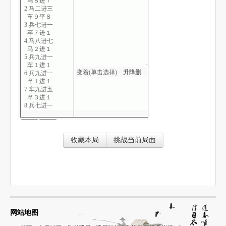
马８进７
2.马二进三
车９平８
3.兵七进一
卒７进１
4.马八进七
马２进１
5.兵九进一
车１进１
变着(单击选择)
升
降
删
6.兵九进一
卒１进１
7.车九进五
卒３进１
8.兵七进一
炮２平３
9.马三退五
车１平６
10.马七进八
收藏本局
挑战当前局面
炮８进７
11.马五进三
炮３进７
12.仕六进五
车８进５
13.马八进六
车８平２
14.车一平二
车２进２
网站地图
15.车九退五