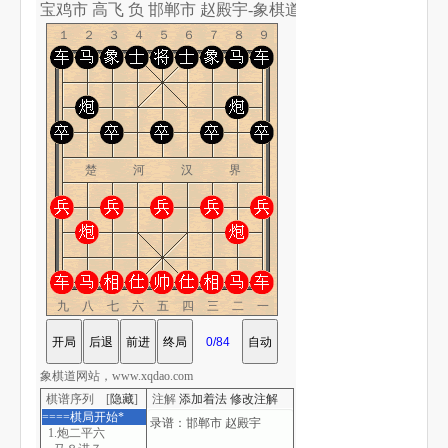
宝鸡市 高飞 负 邯郸市 赵殿宇-象棋道
１２３４５６７８９
楚 河 汉 界
九八七六五四三二一
象棋道网站，www.xqdao.com
棋谱序列 [
隐藏
]
注解
添加着法
修改注解
====棋局开始*
1.炮二平六