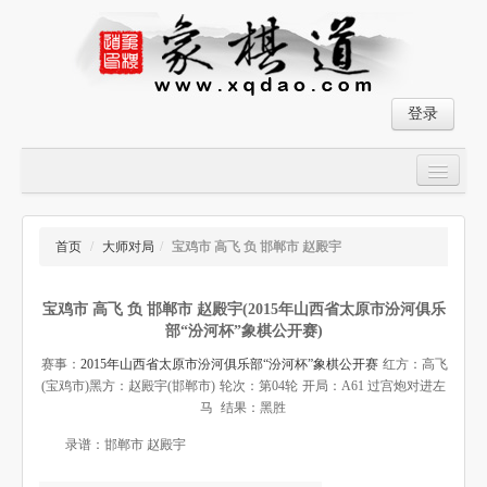
登录
首页
大师对局
首页
/
大师对局
/
宝鸡市 高飞 负 邯郸市 赵殿宇
中国象棋经典残局
宝鸡市 高飞 负 邯郸市 赵殿宇(2015年山西省太原市汾河俱乐
象棋棋谱
部“汾河杯”象棋公开赛)
残局破解
赛事：
2015年山西省太原市汾河俱乐部“汾河杯”象棋公开赛
红方：高飞
(宝鸡市)
黑方：赵殿宇(邯郸市)
轮次：第04轮
开局：A61 过宫炮对进左
象棋小游戏
马
结果：黑胜
录谱：邯郸市 赵殿宇