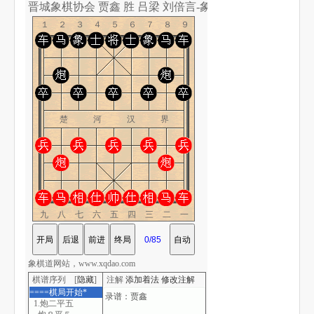
晋城象棋协会 贾鑫 胜 吕梁 刘倍言-象棋道
１２３４５６７８９
楚 河 汉 界
九八七六五四三二一
象棋道网站，www.xqdao.com
棋谱序列 [
隐藏
]
注解
添加着法
修改注解
====棋局开始*
1.炮二平五