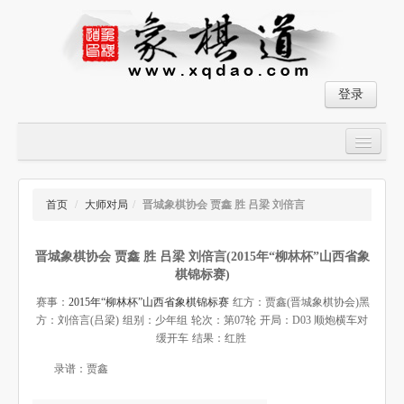
登录
首页
大师对局
首页
/
大师对局
/
晋城象棋协会 贾鑫 胜 吕梁 刘倍言
中国象棋经典残局
晋城象棋协会 贾鑫 胜 吕梁 刘倍言(2015年“柳林杯”山西省象
象棋棋谱
棋锦标赛)
残局破解
赛事：
2015年“柳林杯”山西省象棋锦标赛
红方：贾鑫(晋城象棋协会)
黑
方：刘倍言(吕梁)
组别：少年组
轮次：第07轮
开局：D03 顺炮横车对
象棋小游戏
缓开车
结果：红胜
录谱：贾鑫