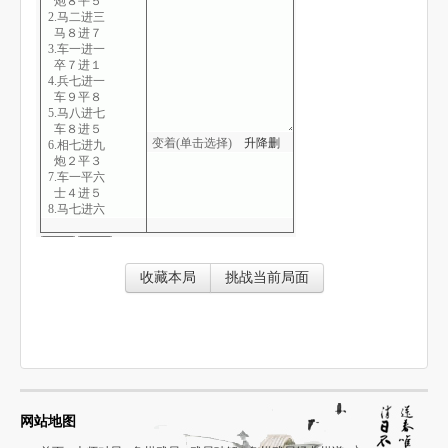
炮８平５
2.马二进三
马８进７
3.车一进一
卒７进１
4.兵七进一
车９平８
5.马八进七
车８进５
变着(单击选择)
升
降
删
6.相七进九
炮２平３
7.车一平六
士４进５
8.马七进六
马２进１
9.马六进五
车１平２
10.车九平八
收藏本局
挑战当前局面
马７进５
11.炮五进四
车８退２
12.车六进五
马１退３
13.炮八进六
炮３平２
14.车六平七
车２进１
网站地图
15.车八进五