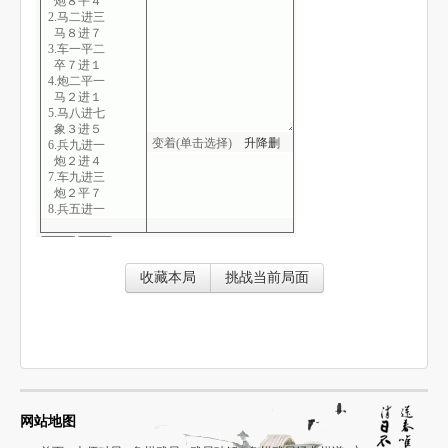
炮８平４
2.马二进三
马８进７
3.车一平二
卒７进１
4.炮二平一
马２进１
5.马八进七
象３进５
变着(单击选择)
升
降
删
6.兵九进一
炮２进４
7.车九进三
炮２平７
8.兵五进一
车１平２
9.车九平三
车２进７
10.车三平六
收藏本局
挑战当前局面
士４进５
11.车六进二
马１退３
12.马三进五
车２退４
13.兵九进一
卒１进１
14.车六平九
车９进１
网站地图
15.车二进六