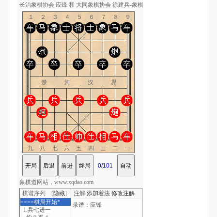
长治象棋协会 应锋 和 大同象棋协会 徐建兵-象棋道
１２３４５６７８９
楚 河 汉 界
九八七六五四三二一
象棋道网站，www.xqdao.com
棋谱序列 [
隐藏
]
注解
添加着法
修改注解
====棋局开始*
1.兵七进一