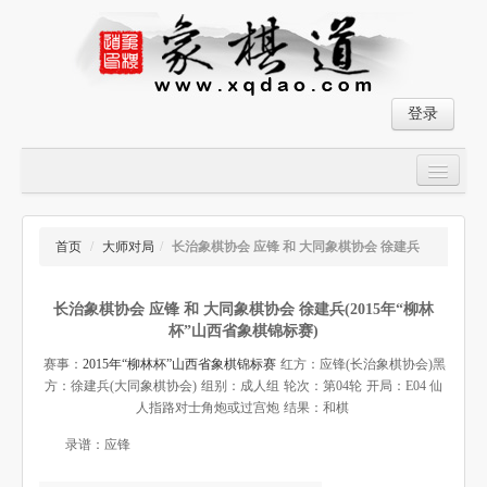
登录
首页
大师对局
首页
/
大师对局
/
长治象棋协会 应锋 和 大同象棋协会 徐建兵
中国象棋经典残局
长治象棋协会 应锋 和 大同象棋协会 徐建兵(2015年“柳林
象棋棋谱
杯”山西省象棋锦标赛)
残局破解
赛事：
2015年“柳林杯”山西省象棋锦标赛
红方：应锋(长治象棋协会)
黑
方：徐建兵(大同象棋协会)
组别：成人组
轮次：第04轮
开局：E04 仙
象棋小游戏
人指路对士角炮或过宫炮
结果：和棋
录谱：应锋