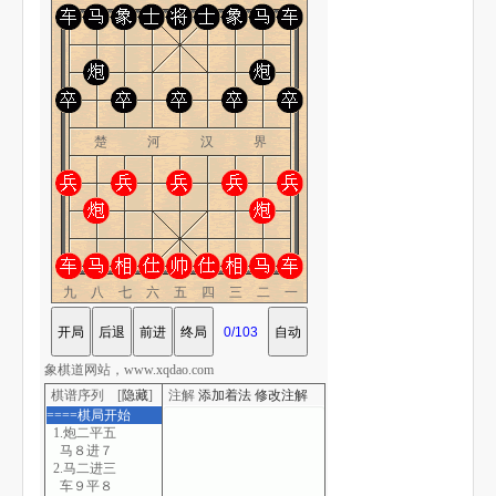
楚 河 汉 界
九八七六五四三二一
象棋道网站，www.xqdao.com
棋谱序列 [
隐藏
]
注解
添加着法
修改注解
====棋局开始
1.炮二平五
马８进７
2.马二进三
车９平８