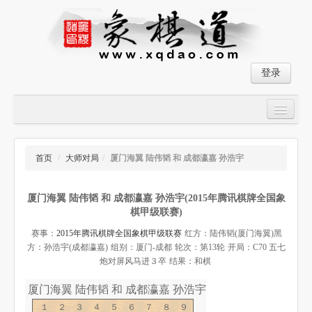
登录
首页
大师对局
首页
/
大师对局
/
厦门海翼 陆伟韬 和 成都瀛嘉 孙浩宇
中国象棋经典残局
厦门海翼 陆伟韬 和 成都瀛嘉 孙浩宇(2015年腾讯棋牌全国象
象棋棋谱
棋甲级联赛)
残局破解
赛事：
2015年腾讯棋牌全国象棋甲级联赛
红方：陆伟韬(厦门海翼)
黑
方：孙浩宇(成都瀛嘉)
组别：厦门-成都
轮次：第13轮
开局：C70 五七
象棋小游戏
炮对屏风马进３卒
结果：和棋
厦门海翼 陆伟韬 和 成都瀛嘉 孙浩宇-象棋道
１２３４５６７８９