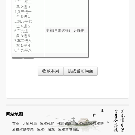
3.车一平二
马２进３
4.兵三进一
卒３进１
5.炮八平七
士４进５
变着(单击选择)
升
降
删
6.车九进一
象３进５
7.车二进六
车１平４
8.车九平八
车４平２
9.车八平六
炮２进１
10.马八进九
收藏本局
挑战当前局面
卒７进１
11.车二退二
卒７进１
12.车二平三
马７进６
13.车六平四
炮２进１
14.兵七进一
炮８平６
网站地图
15.车四平八
马３进４
首页
大师对局
象棋残局
残局破解
象棋残局经典棋谱
16.车八进二
象棋棋谱专题
象棋小游戏
象棋道电脑版
卒３进１