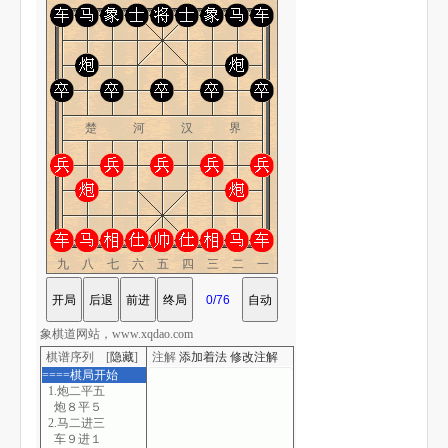
楚 河 汉 界
九八七六五四三二一
象棋道网站，www.xqdao.com
棋谱序列 [
隐藏
]
注解
添加着法
修改注解
====棋局开始
1.炮二平五
炮８平５
2.马二进三
车９进１