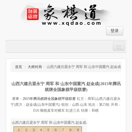
登录
首页
大师对局
首页
/
大师对局
/
山西六建吕梁永宁 周军 和 山东中国重汽 赵金成
中国象棋经典残局
山西六建吕梁永宁 周军 和 山东中国重汽 赵金成(2015年腾讯
象棋棋谱
棋牌全国象棋甲级联赛)
残局破解
赛事：
2015年腾讯棋牌全国象棋甲级联赛
红方：周军(山西六建吕梁永
宁)
黑方：赵金成(山东中国重汽)
组别：山西-山东
轮次：第25轮
开局：
象棋小游戏
D26 顺炮直车对横车 红进三兵
结果：和棋
山西六建吕梁永宁 周军 和 山东中国重汽 赵金成-象棋道
１２３４５６７８９