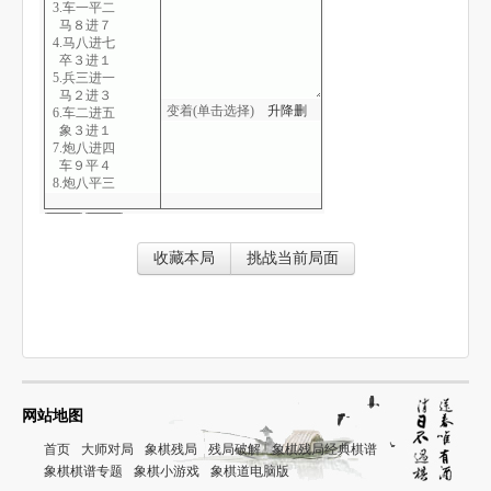
3.车一平二
马８进７
4.马八进七
卒３进１
5.兵三进一
马２进３
变着(单击选择)
升
降
删
6.车二进五
象３进１
7.炮八进四
车９平４
8.炮八平三
象７进９
9.车九平八
车１平２
10.车八进六
收藏本局
挑战当前局面
马３进４
11.炮五平六
马４退６
12.仕四进五
马６进７
13.相三进五
炮５进４
14.车二退一
车４进６
网站地图
15.车二平三
炮５退２
首页
大师对局
象棋残局
残局破解
象棋残局经典棋谱
16.马三进五
象棋棋谱专题
象棋小游戏
象棋道电脑版
车４退５