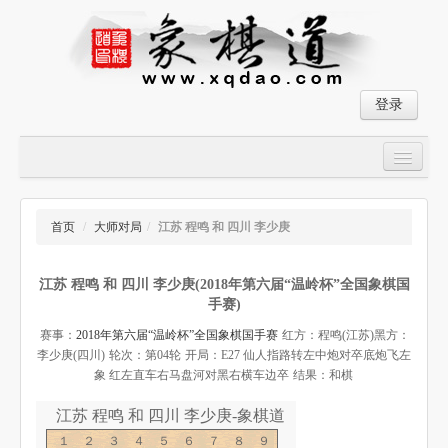
登录
首页
大师对局
首页
/
大师对局
/
江苏 程鸣 和 四川 李少庚
中国象棋经典残局
江苏 程鸣 和 四川 李少庚(2018年第六届“温岭杯”全国象棋国
象棋棋谱
手赛)
残局破解
赛事：
2018年第六届“温岭杯”全国象棋国手赛
红方：程鸣(江苏)
黑方：
李少庚(四川)
轮次：第04轮
开局：E27 仙人指路转左中炮对卒底炮飞左
象棋小游戏
象 红左直车右马盘河对黑右横车边卒
结果：和棋
江苏 程鸣 和 四川 李少庚-象棋道
１２３４５６７８９