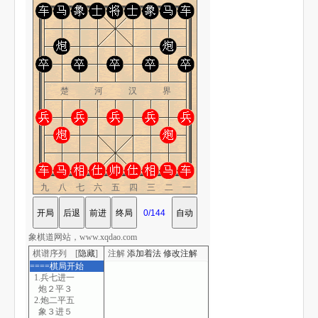
楚 河 汉 界
九八七六五四三二一
象棋道网站，www.xqdao.com
棋谱序列 [
隐藏
]
注解
添加着法
修改注解
====棋局开始
1.兵七进一
炮２平３
2.炮二平五
象３进５