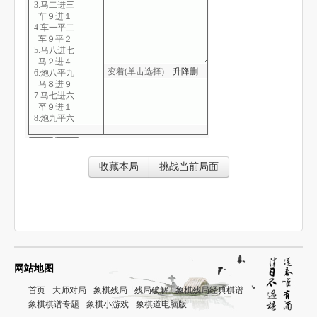
3.马二进三
车９进１
4.车一平二
车９平２
5.马八进七
马２进４
变着(单击选择)
升
降
删
6.炮八平九
马８进９
7.马七进六
卒９进１
8.炮九平六
车１进１
9.仕六进五
车２进３
10.车二进六
收藏本局
挑战当前局面
车１平２
11.兵三进一
士４进５
12.马三进四
炮８平６
13.炮六进六
后车平４
14.马四进五
车４平２
网站地图
15.炮五平七
前车平４
首页
大师对局
象棋残局
残局破解
象棋残局经典棋谱
16.炮七平六
象棋棋谱专题
象棋小游戏
象棋道电脑版
车４平５