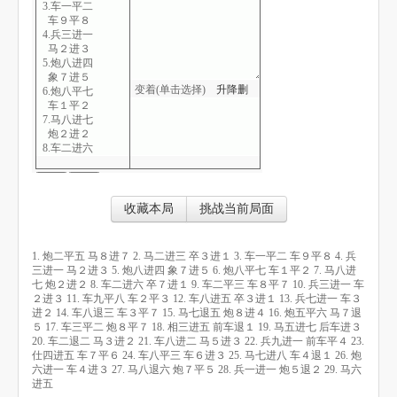
3.车一平二
车９平８
4.兵三进一
马２进３
5.炮八进四
象７进５
变着(单击选择)
升
降
删
6.炮八平七
车１平２
7.马八进七
炮２进２
8.车二进六
卒７进１
9.车二平三
车８平７
10.兵三进一
收藏本局
挑战当前局面
车２进３
11.车九平八
车２平３
1. 炮二平五 马８进７ 2. 马二进三 卒３进１ 3. 车一平二 车９平８ 4. 兵
12.车八进五
三进一 马２进３ 5. 炮八进四 象７进５ 6. 炮八平七 车１平２ 7. 马八进
卒３进１
七 炮２进２ 8. 车二进六 卒７进１ 9. 车二平三 车８平７ 10. 兵三进一 车
13.兵七进一
２进３ 11. 车九平八 车２平３ 12. 车八进五 卒３进１ 13. 兵七进一 车３
车３进２
进２ 14. 车八退三 车３平７ 15. 马七退五 炮８进４ 16. 炮五平六 马７退
14.车八退三
５ 17. 车三平二 炮８平７ 18. 相三进五 前车退１ 19. 马五进七 后车进３
车３平７
20. 车二退二 马３进２ 21. 车八进二 马５进３ 22. 兵九进一 前车平４ 23.
15.马七退五
仕四进五 车７平６ 24. 车八平三 车６进３ 25. 马七进八 车４退１ 26. 炮
炮８进４
六进一 车４进３ 27. 马八退六 炮７平５ 28. 兵一进一 炮５退２ 29. 马六
16.炮五平六
进五
马７退５