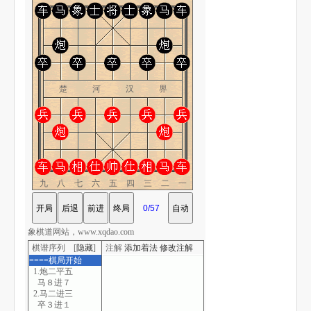
楚 河 汉 界
九八七六五四三二一
象棋道网站，www.xqdao.com
棋谱序列 [
隐藏
]
注解
添加着法
修改注解
====棋局开始
1.炮二平五
马８进７
2.马二进三
卒３进１