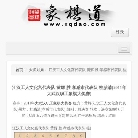
登录
首页
大师对局
首页
/
大师对局
/
江汉工人文化宫代表队 黄辉 胜 孝感市代表队 桂腊清
中国象棋经典残局
江汉工人文化宫代表队 黄辉 胜 孝感市代表队 桂腊清(2011年
象棋棋谱
大武汉职工象棋大奖赛)
残局破解
赛事：
2011年大武汉职工象棋大奖赛
红方：黄辉(江汉工人文化宫代表
队)
黑方：桂腊清(孝感市代表队)
组别：总决赛
轮次：决赛第09轮
开
象棋小游戏
局：C98 五八炮互进三兵对屏风马 红平炮压马
结果：红胜
江汉工人文化宫代表队 黄辉 胜 孝感市代表队 桂腊清-象棋道
１２３４５６７８９