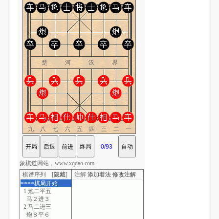
楚 河 汉 界
九八七六五四三二一
象棋道网站，www.xqdao.com
棋谱序列 [
隐藏
]
注解
添加着法
修改注解
====棋局开始
1.炮二平五
马２进３
2.马二进三
炮８平６