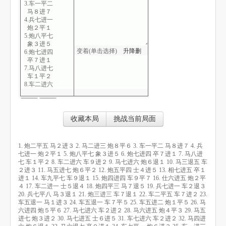
3.车一平二
马８进７
4.兵七进一
炮２平１
5.炮八平七
象３进５
变着(单击选择)
升
降
删
6.炮七进四
卒７进１
7.马八进七
车１平２
8.车二进六
车９进２
9.马七进六
炮６退１
10.马三退五
收藏本局
挑战当前局面
车２进３
11.马五进七
炮６平２
1. 炮二平五 马２进３ 2. 马二进三 炮８平６ 3. 车一平二 马８进７ 4. 兵
12.炮五平四
七进一 炮２平１ 5. 炮八平七 象３进５ 6. 炮七进四 卒７进１ 7. 马八进
士４进５
七 车１平２ 8. 车二进六 车９进２ 9. 马七进六 炮６退１ 10. 马三退五 车
13.相七进五
２进３ 11. 马五进七 炮６平２ 12. 炮五平四 士４进５ 13. 相七进五 卒１
卒１进１
进１ 14. 车九平七 车９退１ 15. 炮四进四 车９平７ 16. 仕六进五 炮２平
14.车九平七
４ 17. 车二进一 士５退４ 18. 炮四平三 马７退５ 19. 兵七进一 车２退３
车９退１
20. 兵七平八 马３退１ 21. 炮三进三 车７退１ 22. 车二平五 车７进２ 23.
15.炮四进四
车五退一 马１进３ 24. 车五退一 车７平５ 25. 车五进二 炮１平５ 26. 马
车９平７
六进四 炮５平６ 27. 马七进六 车２进２ 28. 马六进五 炮４平３ 29. 马五
16.仕六进五
进七 炮３进２ 30. 马七进五 士６进５ 31. 车七进六 车２进２ 32. 马四进
炮２平４