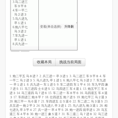
3.马二进三
车９平８
4.车一平二
马２进３
5.马八进九
卒１进１
变着(单击选择)
升
降
删
6.炮八平七
马３进２
7.车九进一
卒１进１
8.兵九进一
车１进５
9.车二进四
车１平４
10.车九平四
收藏本局
挑战当前局面
象７进５
11.马三进四
士６进５
1. 炮二平五 马８进７ 2. 兵三进一 卒３进１ 3. 马二进三 车９平８ 4. 车
12.马四进三
一平二 马２进３ 5. 马八进九 卒１进１ 6. 炮八平七 马３进２ 7. 车九进
车４退１
一 卒１进１ 8. 兵九进一 车１进５ 9. 车二进四 车１平４ 10. 车九平四 象
13.炮五平三
７进５ 11. 马三进四 士６进５ 12. 马四进三 车４退１ 13. 炮五平三 车４
车４进３
进３ 14. 马三退四 马７进６ 15. 车二进一 车８平６ 16. 马四退五 车４退
14.马三退四
３ 17. 车四进三 炮８平７ 18. 仕四进五 炮７进５ 19. 炮七平三 马２退３
马７进６
20. 炮三平一 马６退７ 21. 车四进五 士５退６ 22. 车二进二 马３退５ 23.
15.车二进一
兵五进一 炮２平３ 24. 马九进八 卒３进１ 25. 马八进九 炮３退１ 26. 相
车８平６
七进九 卒３平４ 27. 兵一进一 卒４平５ 28. 炮一进四 前卒进１ 29. 马五
16.马四退五
退三 车４平８ 30. 炮一进三 象５退７ 31. 车二退二 马７进８ 32. 马三进
车４退３