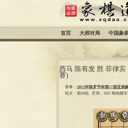
首页
大师对局
中国象
西马 陈有发 胜 菲律宾
赛)
赛事：
2012年陈罗平杯第17届亚洲
轮次：第06轮
开局：D03 顺炮横