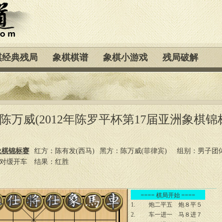
棋经典残局
象棋棋谱
象棋小游戏
残局破解
 陈万威(2012年陈罗平杯第17届亚洲象棋锦
象棋锦标赛
红方：陈有发(西马)
黑方：陈万威(菲律宾)
组别：男子团
车对缓开车
结果：红胜
==== 棋局开始 ====
1.
炮二平五
炮８平５
2.
车一进一
马８进７