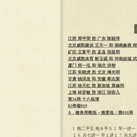
江西 周平荣 胜 广东 陈丽淳
北京威凯建设 王天一 和 湖南象棋 
矿区 王富平 胜 盂县 张延明
北京威凯体育 靳玉砚 和 河南啟福 
厦门 郑一泓 和 湖北 洪智
江苏 朱晓虎 胜 北京 傅光明
甘肃 钱洪发 和 安徽 蒋志梁
江苏 徐天红 胜 新加坡 莫修邦
上海 林宏敏 胜 浙江 胡容儿
第34局 十八临潼
02停着019
A．健身房教练－难度低：第010局
1. 炮二平五 炮８平５ 2. 车一进一
１ 6. 兵七进一 卒１进１ 7. 兵九