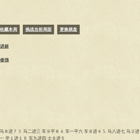
收藏本局
挑战当前局面
更换棋盘
程进超
武俊强
 马８进７ 3. 马二进三 车９平８ 4. 车一平六 车８进４ 5. 马八进七 马２进
进一 卒１进１ 8. 车九进四 士６进５