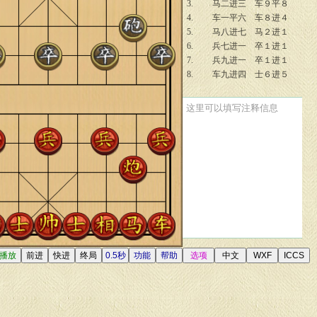
3.
马二进三
车９平８
4.
车一平六
车８进４
5.
马八进七
马２进１
6.
兵七进一
卒１进１
7.
兵九进一
卒１进１
8.
车九进四
士６进５
这里可以填写注释信息