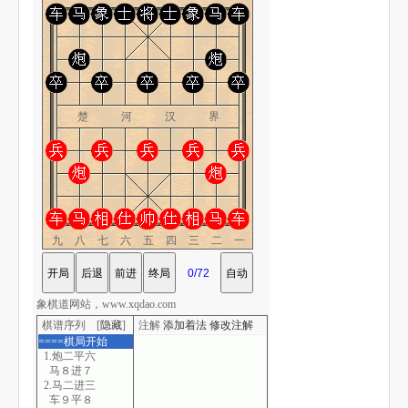
楚 河 汉 界
九八七六五四三二一
象棋道网站，www.xqdao.com
棋谱序列 [
隐藏
]
注解
添加着法
修改注解
====棋局开始
1.炮二平六
马８进７
2.马二进三
车９平８