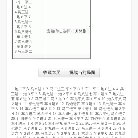
3.车一平二
炮８进４
4.兵三进一
炮８平７
5.兵七进一
炮２平５
变着(单击选择)
升
降
删
6.马八进七
车１进１
7.炮六进五
车８进９
8.马三退二
马７退９
9.车九平八
车１平４
10.炮六平八
收藏本局
挑战当前局面
马２进１
11.相七进五
车４进５
1. 炮二平六 马８进７ 2. 马二进三 车９平８ 3. 车一平二 炮８进４ 4. 兵
12.后炮进四
三进一 炮８平７ 5. 兵七进一 炮２平５ 6. 马八进七 车１进１ 7. 炮六进
卒３进１
五 车８进９ 8. 马三退二 马７退９ 9. 车九平八 车１平４ 10. 炮六平八 马
13.兵七进一
２进１ 11. 相七进五 车４进５ 12. 后炮进四 卒３进１ 13. 兵七进一 车４
车４平３
平３ 14. 车八进二 车３退２ 15. 马二进三 卒１进１ 16. 马七进六 车３平
14.车八进二
４ 17. 车八进二 炮５平４ 18. 马六退七 象７进５ 19. 车八平七 马９进７
车３退２
20. 仕四进五 卒７进１ 21. 兵三进一 车４平７ 22. 前炮平五 象３进５ 23.
15.马二进三
车七进三 士６进５ 24. 车七平九 车７平２ 25. 炮八平六 车２平３ 26. 马
卒１进１
七退九 马７进８ 27. 兵九进一 马８进６ 28. 马三退一 马６进４ 29. 仕五
16.马七进六
进六 车３进４ 30. 马九进八 车３平９ 31. 仕六进五 车９平６ 32. 兵九进
车３平４