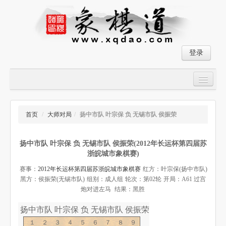
登录
首页
大师对局
首页
/
大师对局
/
扬中市队 叶宗保 负 无锡市队 侯振荣
中国象棋经典残局
扬中市队 叶宗保 负 无锡市队 侯振荣(2012年长运杯第四届苏
象棋棋谱
浙皖城市象棋赛)
残局破解
赛事：
2012年长运杯第四届苏浙皖城市象棋赛
红方：叶宗保(扬中市队)
黑方：侯振荣(无锡市队)
组别：成人组
轮次：第02轮
开局：A61 过宫
象棋小游戏
炮对进左马
结果：黑胜
扬中市队 叶宗保 负 无锡市队 侯振荣-象棋道
１２３４５６７８９