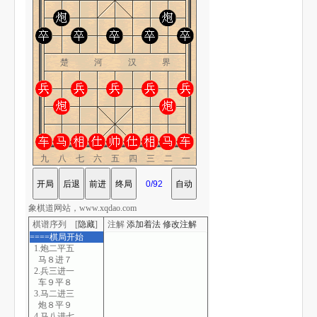
楚 河 汉 界
九八七六五四三二一
象棋道网站，www.xqdao.com
棋谱序列 [
隐藏
]
注解
添加着法
修改注解
====棋局开始
1.炮二平五
马８进７
2.兵三进一
车９平８
3.马二进三
炮８平９
4.马八进七