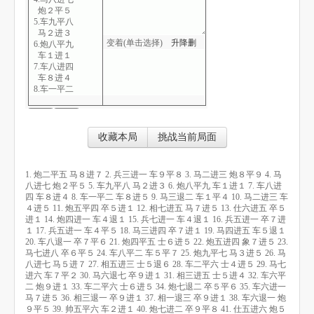
炮２平５
5.车九平八
马２进３
变着(单击选择)
升
降
删
6.炮八平九
车１进１
7.车八进四
车８进４
8.车一平二
车８进５
9.马三退二
车１平４
10.马二进三
收藏本局
挑战当前局面
车４进５
11.炮五平四
卒５进１
1. 炮二平五 马８进７ 2. 兵三进一 车９平８ 3. 马二进三 炮８平９ 4. 马
12.相七进五
八进七 炮２平５ 5. 车九平八 马２进３ 6. 炮八平九 车１进１ 7. 车八进
马７进５
四 车８进４ 8. 车一平二 车８进５ 9. 马三退二 车１平４ 10. 马二进三 车
13.仕六进五
４进５ 11. 炮五平四 卒５进１ 12. 相七进五 马７进５ 13. 仕六进五 卒５
卒５进１
进１ 14. 炮四进一 车４退１ 15. 兵七进一 车４退１ 16. 兵五进一 卒７进
14.炮四进一
１ 17. 兵五进一 车４平５ 18. 马三进四 卒７进１ 19. 马四进五 车５退１
车４退１
20. 车八退一 卒７平６ 21. 炮四平五 士６进５ 22. 炮五进四 象７进５ 23.
15.兵七进一
马七进八 卒６平５ 24. 车八平二 车５平７ 25. 炮九平七 马３进５ 26. 马
车４退１
八进七 马５进７ 27. 相五进三 士５退６ 28. 车二平六 士４进５ 29. 马七
16.兵五进一
进六 车７平２ 30. 马六退七 卒９进１ 31. 相三进五 士５进４ 32. 车六平
卒７进１
二 炮９进１ 33. 车二平六 士６进５ 34. 炮七退二 卒５平６ 35. 车六进一
17.兵五进一
马７进５ 36. 相三退一 卒９进１ 37. 相一退三 卒９进１ 38. 车六退一 炮
车４平５
９平５ 39. 帅五平六 车２进１ 40. 炮七进二 卒９平８ 41. 仕五进六 炮５
18.马三进四