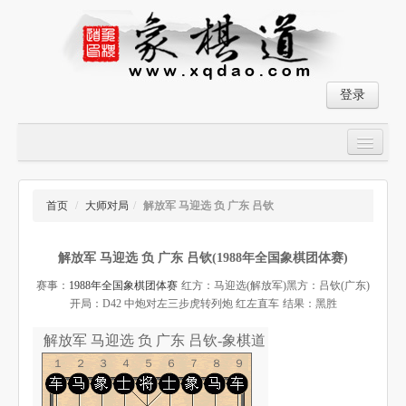
登录
首页
大师对局
首页
/
大师对局
/
解放军 马迎选 负 广东 吕钦
中国象棋经典残局
解放军 马迎选 负 广东 吕钦(1988年全国象棋团体赛)
象棋棋谱
赛事：
1988年全国象棋团体赛
红方：马迎选(解放军)
黑方：吕钦(广东)
残局破解
开局：D42 中炮对左三步虎转列炮 红左直车
结果：黑胜
象棋小游戏
解放军 马迎选 负 广东 吕钦-象棋道
１２３４５６７８９