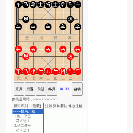
楚 河 汉 界
九八七六五四三二一
象棋道网站，www.xqdao.com
棋谱序列 [
隐藏
]
注解
添加着法
修改注解
====棋局开始
1.炮二平五
马８进７
2.马二进三
卒７进１