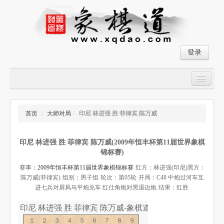
登录
首页
大师对局
首页
/
大师对局
/
印尼 林进强 胜 菲律宾 陈万威
中国象棋经典残局
印尼 林进强 胜 菲律宾 陈万威(2009年恒丰杯第11届世界象棋
象棋棋谱
锦标赛)
残局破解
赛事：
2009年恒丰杯第11届世界象棋锦标赛
红方：林进强(印尼)
黑方：
陈万威(菲律宾)
组别：男子组
轮次：第05轮
开局：C48 中炮过河车互
象棋小游戏
进七兵对屏风马平炮兑车 红仕角炮对黑退边炮
结果：红胜
印尼 林进强 胜 菲律宾 陈万威-象棋道
１２３４５６７８９