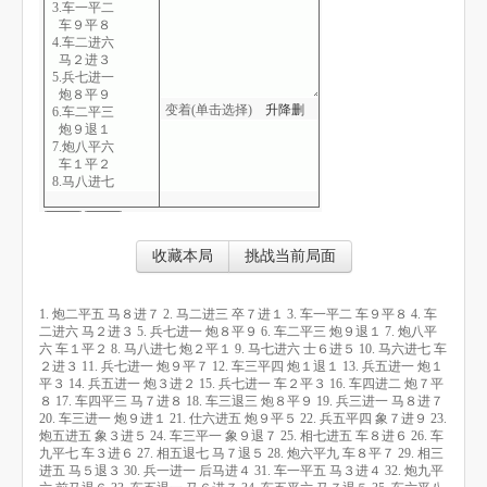
3.车一平二
车９平８
4.车二进六
马２进３
5.兵七进一
炮８平９
变着(单击选择)
升
降
删
6.车二平三
炮９退１
7.炮八平六
车１平２
8.马八进七
炮２平１
9.马七进六
士６进５
10.马六进七
收藏本局
挑战当前局面
车２进３
11.兵七进一
炮９平７
1. 炮二平五 马８进７ 2. 马二进三 卒７进１ 3. 车一平二 车９平８ 4. 车
12.车三平四
二进六 马２进３ 5. 兵七进一 炮８平９ 6. 车二平三 炮９退１ 7. 炮八平
炮１退１
六 车１平２ 8. 马八进七 炮２平１ 9. 马七进六 士６进５ 10. 马六进七 车
13.兵五进一
２进３ 11. 兵七进一 炮９平７ 12. 车三平四 炮１退１ 13. 兵五进一 炮１
炮１平３
平３ 14. 兵五进一 炮３进２ 15. 兵七进一 车２平３ 16. 车四进二 炮７平
14.兵五进一
８ 17. 车四平三 马７进８ 18. 车三退三 炮８平９ 19. 兵三进一 马８进７
炮３进２
20. 车三进一 炮９进１ 21. 仕六进五 炮９平５ 22. 兵五平四 象７进９ 23.
15.兵七进一
炮五进五 象３进５ 24. 车三平一 象９退７ 25. 相七进五 车８进６ 26. 车
车２平３
九平七 车３进６ 27. 相五退七 马７退５ 28. 炮六平九 车８平７ 29. 相三
16.车四进二
进五 马５退３ 30. 兵一进一 后马进４ 31. 车一平五 马３进４ 32. 炮九平
炮７平８