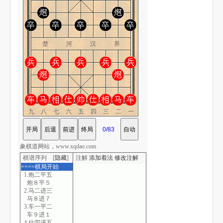
楚 河 汉 界
九八七六五四三二一
象棋道网站，www.xqdao.com
棋谱序列 [
隐藏
]
注解
添加着法
修改注解
====棋局开始
1.炮二平五
炮８平５
2.马二进三
马８进７
3.车一平二
车９进１
4.仕四进五