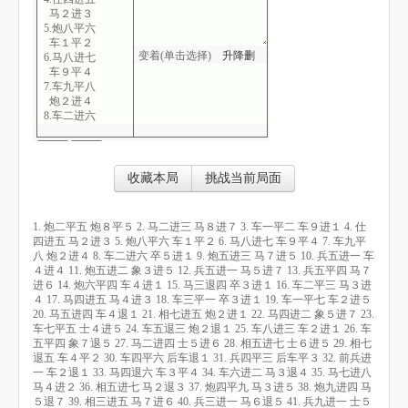
马２进３
5.炮八平六
车１平２
变着(单击选择)
升
降
删
6.马八进七
车９平４
7.车九平八
炮２进４
8.车二进六
卒５进１
9.炮五进三
马７进５
10.兵五进一
收藏本局
挑战当前局面
车４进４
11.炮五进二
象３进５
1. 炮二平五 炮８平５ 2. 马二进三 马８进７ 3. 车一平二 车９进１ 4. 仕
12.兵五进一
四进五 马２进３ 5. 炮八平六 车１平２ 6. 马八进七 车９平４ 7. 车九平
马５进７
八 炮２进４ 8. 车二进六 卒５进１ 9. 炮五进三 马７进５ 10. 兵五进一 车
13.兵五平四
４进４ 11. 炮五进二 象３进５ 12. 兵五进一 马５进７ 13. 兵五平四 马７
马７进６
进６ 14. 炮六平四 车４进１ 15. 马三退四 卒３进１ 16. 车二平三 马３进
14.炮六平四
４ 17. 马四进五 马４进３ 18. 车三平一 卒３进１ 19. 车一平七 车２进５
车４进１
20. 马五进四 车４退１ 21. 相七进五 炮２进１ 22. 马四进二 象５进７ 23.
15.马三退四
车七平五 士４进５ 24. 车五退三 炮２退１ 25. 车八进三 车２进１ 26. 车
卒３进１
五平四 象７退５ 27. 马二进四 士５进６ 28. 相五进七 士６进５ 29. 相七
16.车二平三
退五 车４平２ 30. 车四平六 后车退１ 31. 兵四平三 后车平３ 32. 前兵进
马３进４
一 车２退１ 33. 马四退六 车３平４ 34. 车六进二 马３退４ 35. 马七进八
17.马四进五
马４进２ 36. 相五进七 马２退３ 37. 炮四平九 马３进５ 38. 炮九进四 马
马４进３
５退７ 39. 相三进五 马７进６ 40. 兵三进一 马６退５ 41. 兵九进一 士５
18.车三平一