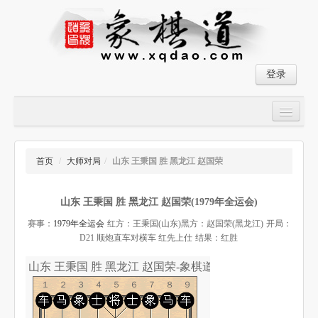
登录
首页
大师对局
首页
/
大师对局
/
山东 王秉国 胜 黑龙江 赵国荣
中国象棋经典残局
山东 王秉国 胜 黑龙江 赵国荣(1979年全运会)
象棋棋谱
赛事：
1979年全运会
红方：王秉国(山东)
黑方：赵国荣(黑龙江)
开局：
残局破解
D21 顺炮直车对横车 红先上仕
结果：红胜
象棋小游戏
山东 王秉国 胜 黑龙江 赵国荣-象棋道
１２３４５６７８９