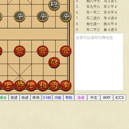
4.
炮八平七
马２进１
5.
车九平八
车１平２
6.
车一平二
车９平４
7.
车二进六
车４进６
8.
炮七退一
炮５平４
9.
车二平三
象３进５
10.
仕四进五
车４退３
这里可以填写注释信息
11.
车八进四
士４进５
12.
兵九进一
炮２进１
13.
车三退二
马７进６
14.
车三平四
马６进４
15.
兵七进一
马４进５
16.
相三进五
马１退３
17.
炮七进五
卒１进１
18.
兵九进一
车４平１
19.
兵七进一
车１平３
20.
车四平七
车３进１
21.
车八平七
马３进１
22.
兵三进一
车２平３
23.
炮七进一
卒５进１
24.
马三进四
炮２平８
25.
马四进三
马１进２
26.
马三进五
士５进６