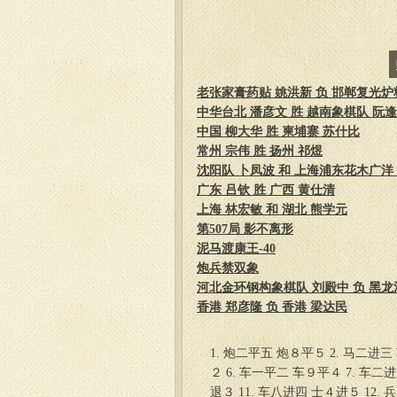
老张家膏药贴 姚洪新 负 邯郸复光炉
中华台北 潘彦文 胜 越南象棋队 阮
中国 柳大华 胜 柬埔寨 苏什比
常州 宗伟 胜 扬州 祁煜
沈阳队 卜凤波 和 上海浦东花木广洋
广东 吕钦 胜 广西 黄仕清
上海 林宏敏 和 湖北 熊学元
第507局 影不离形
泥马渡康王-40
炮兵禁双象
河北金环钢构象棋队 刘殿中 负 黑龙
香港 郑彦隆 负 香港 梁达民
1. 炮二平五 炮８平５ 2. 马二进三
２ 6. 车一平二 车９平４ 7. 车二
退３ 11. 车八进四 士４进５ 12.