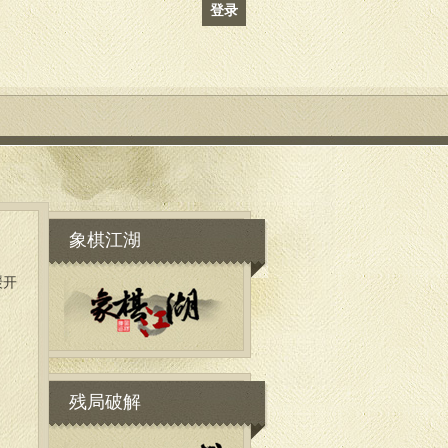
登录
象棋江湖
缓开
残局破解