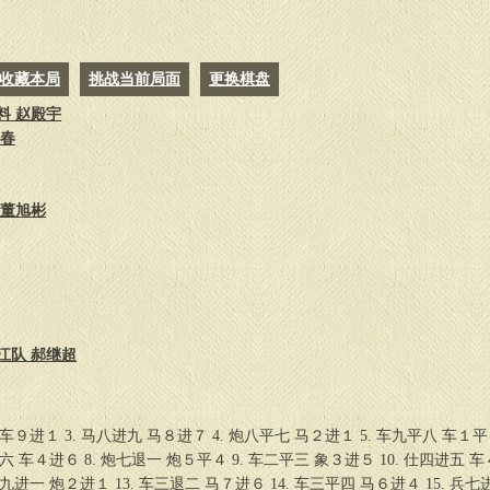
27.
马五退六
马２退３
28.
马六进七
炮８平５
29.
马九进八
炮５进３
收藏本局
挑战当前局面
更换棋盘
30.
车七退一
炮５退１
31.
车七进二
士６退５
料 赵殿宇
32.
马八进九
炮５平６
逢春
33.
车七平五
炮６退３
34.
马七退六
车３进３
35.
马九退八
车３平４
 董旭彬
36.
马六退五
炮４平５
37.
车五平二
炮６平９
38.
马五进四
炮５进２
39.
马四退五
炮５退２
40.
马五进四
炮５进２
41.
车二退二
车４平６
42.
马四退五
炮９平５
江队 郝继超
43.
马五进六
车６平４
44.
兵三进一
后炮平４
45.
兵三平四
炮４进２
46.
兵四平五
炮４平２
 车９进１ 3. 马八进九 马８进７ 4. 炮八平七 马２进１ 5. 车九平八 车１平
47.
车二平三
车４进２
进六 车４进６ 8. 炮七退一 炮５平４ 9. 车二平三 象３进５ 10. 仕四进五 车
48.
马八退七
车４平５
 兵九进一 炮２进１ 13. 车三退二 马７进６ 14. 车三平四 马６进４ 15. 兵七