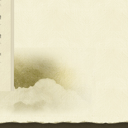
.
进
.
进
.
平
.