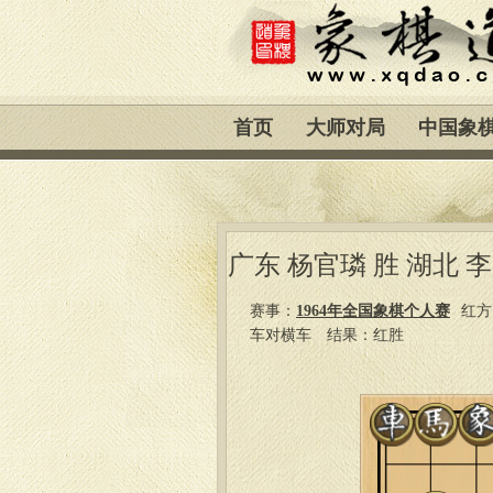
首页
大师对局
中国象
广东 杨官璘 胜 湖北 
赛事：
1964年全国象棋个人赛
红方
车对横车
结果：红胜