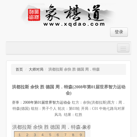
登录
首页
大师对局
首页
/
大师对局
/
洪都拉斯 余快 胜 德国 周．特森
中国象棋经典残局
洪都拉斯 余快 胜 德国 周．特森(2008年第01届世界智力运动
象棋棋谱
会)
残局破解
赛事：
2008年第01届世界智力运动会
红方：余快(洪都拉斯)
黑方：周．
特森(德国)
组别：男子个人
轮次：第03轮
开局：C01 中炮七路马对屏
象棋小游戏
风马
结果：红胜
洪都拉斯 余快 胜 德国 周．特森-象棋道
１２３４５６７８９