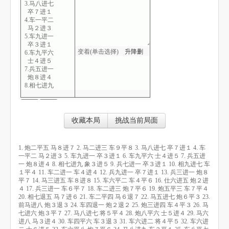
3.马八进七
卒７进１
4.车一平二
马２进３
5.车九进一
卒３进１
变着(单击选择)
升
降
删
6.车九平六
士４进５
7.兵五进一
炮８进４
8.相七进九
象３进５
9.兵七进一
卒３进１
10.相九进七
收藏本局
挑战当前局面
车１平４
11.车二进一
车４进４
1. 炮二平五 马８进７ 2. 马二进三 车９平８ 3. 马八进七 卒７进１ 4. 车
12.兵九进一
一平二 马２进３ 5. 车九进一 卒３进１ 6. 车九平六 士４进５ 7. 兵五进
卒７进１
一 炮８进４ 8. 相七进九 象３进５ 9. 兵七进一 卒３进１ 10. 相九进七 车
13.兵三进一
１平４ 11. 车二进一 车４进４ 12. 兵九进一 卒７进１ 13. 兵三进一 炮８
炮８平７
平７ 14. 马三进五 车８进８ 15. 车六平二 车４平６ 16. 仕六进五 炮２进
14.马三进五
４ 17. 兵三进一 车６平７ 18. 车二进三 炮７平６ 19. 炮五平三 车７平４
车８进８
20. 相七退五 马７进６ 21. 车二平四 马６退７ 22. 马五进七 炮６平３ 23.
15.车六平二
前马进八 炮３退３ 24. 车四退一 炮２退２ 25. 炮三进四 车４平３ 26. 马
车４平６
七进六 炮３平７ 27. 马八进七 将５平４ 28. 炮八平六 士５进４ 29. 马六
16.仕六进五
进八 马３进４ 30. 车四平六 车３退３ 31. 车六进二 将４平５ 32. 车六进
炮２进４