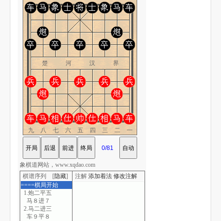
楚 河 汉 界
九八七六五四三二一
象棋道网站，www.xqdao.com
棋谱序列 [
隐藏
]
注解
添加着法
修改注解
====棋局开始
1.炮二平五
马８进７
2.马二进三
车９平８