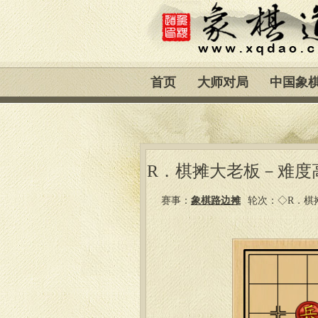
首页
大师对局
中国象
R．棋摊大老板－难度高
赛事：
象棋路边摊
轮次：◇R．棋