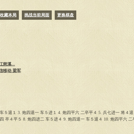
收藏本局
挑战当前局面
更换棋盘
慈溪...
信移动 梁军
 车５退１ 3. 炮四退一 车５进１ 4. 炮四平六 二卒平４ 5. 兵七进一 将４退
平四 卒４平５ 8. 炮四进二 车５进４ 9. 炮四退一 车５退４ 10. 炮四平六 二