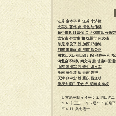
江苏 童本平 和 江苏 李济拯
火车头 张伟 负 河北 陆伟韬
扬中市队 叶宗保 负 无锡市队 侯振荣
吉安市 孙吉生 和 抚州市 何武强
印尼 李俊平 胜 加西 郑德铭
河南 李忠雨 负 河南 徐公正
黑龙江大庆油田设计院 张晓平 和 浙江
河北金环钢构 阎文清 胜 甘肃中国通
山西 高海军 胜 晋中 谢文军
湖南 黄仕清 负 云南 陈翀
天津 张申宏 胜 重庆 吕道明
重庆大渡口 王敏 负 湖南 向有权
1. 前炮平四 卒４平５ 2. 炮四进二
１ 6. 车三进一 车５退１ 7. 前炮
平４ 11. 兵七进一