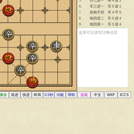
5.
兵七进一
将４退１
6.
车三进一
车５退１
7.
前炮平四
卒４平５
8.
炮四进二
车５进４
9.
炮四退一
车５退４
10.
炮四平六
二卒平４
这里可以填写注释信息
11.
兵七进一