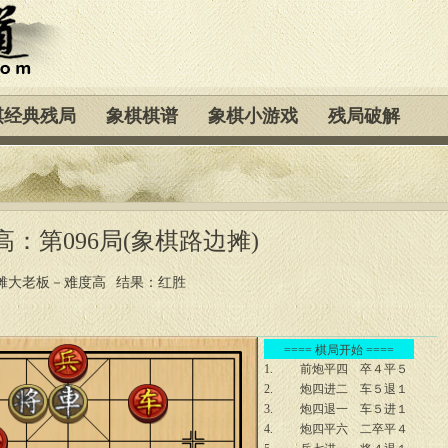
棋经典残局
象棋棋谱
象棋小游戏
残局破解
：第096局(象棋路边摊)
摊大老板－难度高
结果：红胜
==== 棋局开始 ====
1.
前炮平四
卒４平５
2.
炮四进二
车５退１
3.
炮四退一
车５进１
4.
炮四平六
二卒平４