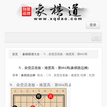
登录
首页
大师对局
首页
/
象棋棋谱大全
/
N．杂货店老板－难度高：第004局
中国象棋经典残局
N．杂货店老板－难度高：第004局(象棋路边摊)
象棋棋谱
赛事：
象棋路边摊
轮次：◇N．杂货店老板－难度高
结果：红胜
残局破解
N．杂货店老板－难度高：第004局-象棋道
象棋小游戏
１２３４５６７８９