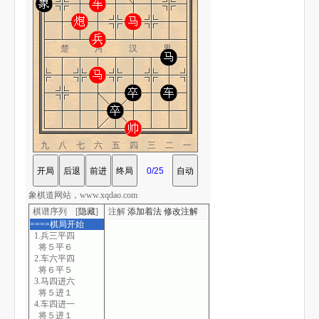
楚 河 汉 界
九八七六五四三二一
象棋道网站，www.xqdao.com
棋谱序列 [
隐藏
]
注解
添加着法
修改注解
====棋局开始
1.兵三平四
将５平６
2.车六平四
将６平５
3.马四进六
将５进１
4.车四进一
将５进１