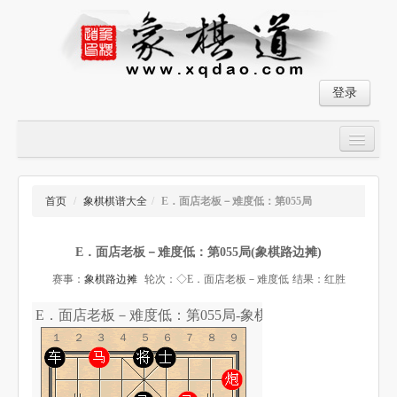
登录
首页
大师对局
首页
/
象棋棋谱大全
/
E．面店老板－难度低：第055局
中国象棋经典残局
E．面店老板－难度低：第055局(象棋路边摊)
象棋棋谱
赛事：
象棋路边摊
轮次：◇E．面店老板－难度低
结果：红胜
残局破解
E．面店老板－难度低：第055局-象棋道
象棋小游戏
１２３４５６７８９