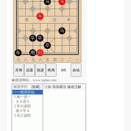
楚 河 汉 界
九八七六五四三二一
象棋道网站，www.xqdao.com
棋谱序列 [
隐藏
]
注解
添加着法
修改注解
====棋局开始
1.炮一进一
士６进５
2.车六进四
将５平４
3.马三进四