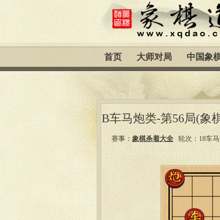
首页
大师对局
中国象
B车马炮类-第56局(象
赛事：
象棋杀着大全
轮次：18车