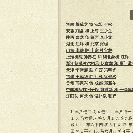
河南 颜成龙 负 沈阳 金松
安徽 刘磊 和 上海 王少生
陕西 曹龙 负 陕西 李小龙
湖北 汪洋 和 北京 张强
山东 李键 胜 山东 杜宝林
上海棋院 孙勇征 和 湖北象棋 汪洋
浙江慈溪波尔轴承 赵鑫鑫 和 厦门港务
天津 李智屏 胜 广西 冯明光
福建 王晓华 胜 江苏 徐健秒
贵州 郭家兴 负 成都 郑新年
中国棋院杭州分院 姚洪新 和 开滦集
辽阳队 何龙 负 温州队 张辉
1. 车八进二 将４进１ 2. 车八退一
１ 6. 马六退八 将５进１ 7. 炮九
退１ 11. 车六平四 将５平４ 12.
四 将５平４ 16. 马六进八 将４平５