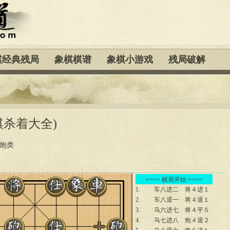
棋经典残局
象棋棋谱
象棋小游戏
残局破解
棋杀着大全)
马炮类
==== 棋局开始 ====
1.
车八进二
将４进１
2.
车八退一
将４退１
3.
马六进七
将４平５
4.
马七进八
炮４退２