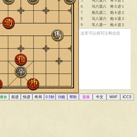
5.
马八退六
将５进１
6.
马六退八
将５进１
7.
炮九退二
炮４进２
8.
马八退六
炮４退２
9.
车八退一
炮４进２
10.
车八平六
将５退１
这里可以填写注释信息
11.
车六平四
将５平４
12.
车四平六
将４平５
13.
车六平一
将５平４
14.
车一平六
将４平５
15.
车六平四
将５平４
16.
马六进八
将４平５
17.
马八进七
将５平４
18.
车四平六*