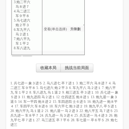
3.炮二平六
马８进７
4.马二进三
车９平８
5.马七进六
炮２平３
变着(单击选择)
升
降
删
6.车九平八
马２进１
7.炮八平九
车１平２
8.车八进九
马１退２
9.相三进五
卒３进１
10.兵七进一
收藏本局
挑战当前局面
象５进３
11.炮九进四
马２进１
1. 兵七进一 象３进５ 2. 马八进七 卒７进１ 3. 炮二平六 马８进７ 4. 马
12.仕四进五
二进三 车９平８ 5. 马七进六 炮２平３ 6. 车九平八 马２进１ 7. 炮八平
炮８进１
九 车１平２ 8. 车八进九 马１退２ 9. 相三进五 卒３进１ 10. 兵七进一 象
13.炮九退一
５进３ 11. 炮九进四 马２进１ 12. 仕四进五 炮８进１ 13. 炮九退一 象３
象３退５
退５ 14. 车一平四 炮８进２ 15. 车四进四 士６进５ 16. 炮九进一 炮８平
14.车一平四
４ 17. 车四平六 车８进６ 18. 车六平七 炮３进２ 19. 炮九平八 卒５进１
炮８进２
20. 炮六平九 马１退２ 21. 炮八退一 马２进３ 22. 炮八平五 马７进５ 23.
15.车四进四
兵九进一 车８平７ 24. 兵九进一 马３进４ 25. 兵五进一 马４进３ 26. 炮
士６进５
九平七 卒７进１ 27. 马三进五 卒７平６ 28. 车七退一 卒６平５ 29. 炮七
16.炮九进一
进三
炮８平４