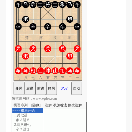
楚 河 汉 界
九八七六五四三二一
象棋道网站，www.xqdao.com
棋谱序列 [
隐藏
]
注解
添加着法
修改注解
====棋局开始
1.兵七进一
象３进５
2.马八进七
卒７进１