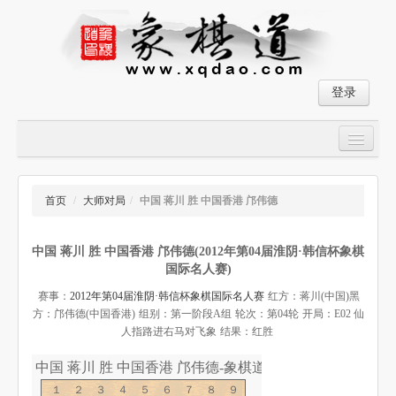
登录
首页
大师对局
首页
/
大师对局
/
中国 蒋川 胜 中国香港 邝伟德
中国象棋经典残局
中国 蒋川 胜 中国香港 邝伟德(2012年第04届淮阴·韩信杯象棋
象棋棋谱
国际名人赛)
残局破解
赛事：
2012年第04届淮阴·韩信杯象棋国际名人赛
红方：蒋川(中国)
黑
方：邝伟德(中国香港)
组别：第一阶段A组
轮次：第04轮
开局：E02 仙
象棋小游戏
人指路进右马对飞象
结果：红胜
中国 蒋川 胜 中国香港 邝伟德-象棋道
１２３４５６７８９