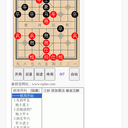
楚 河 汉 界
九八七六五四三二一
象棋道网站，www.xqdao.com
棋谱序列 [
隐藏
]
注解
添加着法
修改注解
====棋局开始
1.车四平五
炮５退３
2.后炮进四*
炮３平４
3.帅五平六
车９进２
4.车六退六