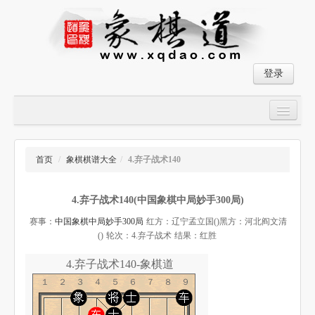
登录
首页
大师对局
首页
/
象棋棋谱大全
/
4.弃子战术140
中国象棋经典残局
4.弃子战术140(中国象棋中局妙手300局)
象棋棋谱
赛事：
中国象棋中局妙手300局
红方：辽宁孟立国()
黑方：河北阎文清
残局破解
()
轮次：4.弃子战术
结果：红胜
象棋小游戏
4.弃子战术140-象棋道
１２３４５６７８９