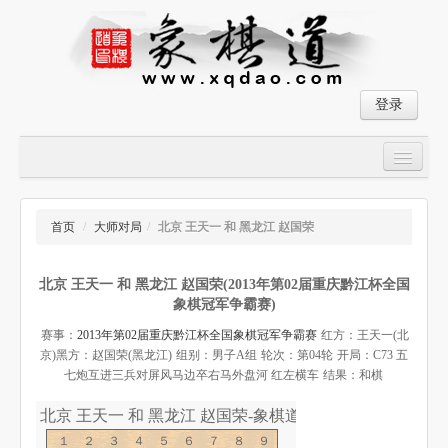
登录
首页
大师对局
首页
/
大师对局
/
北京 王天一 和 黑龙江 赵国荣
中国象棋经典残局
北京 王天一 和 黑龙江 赵国荣(2013年第02届重庆黔江杯全国
象棋棋谱
象棋冠军争霸赛)
残局破解
赛事：
2013年第02届重庆黔江杯全国象棋冠军争霸赛
红方：王天一(北
京)
黑方：赵国荣(黑龙江)
组别：男子A组
轮次：第04轮
开局：C73 五
象棋小游戏
七炮互进三兵对屏风马边卒右马外盘河 红左横车
结果：和棋
北京 王天一 和 黑龙江 赵国荣-象棋道
１２３４５６７８９