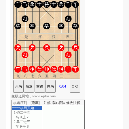
楚 河 汉 界
九八七六五四三二一
象棋道网站，www.xqdao.com
棋谱序列 [
隐藏
]
注解
添加着法
修改注解
====棋局开始
1.炮二平五
马８进７
2.马二进三
车９平８