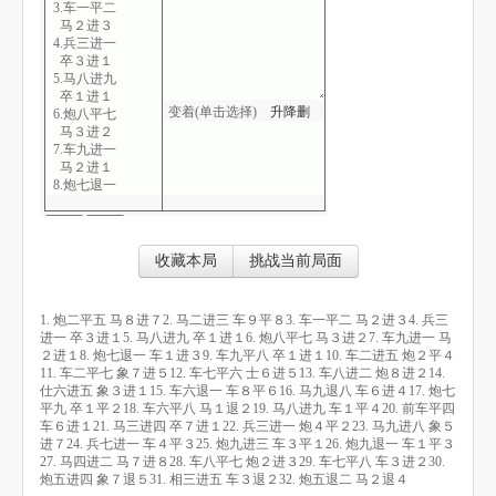
3.车一平二
马２进３
4.兵三进一
卒３进１
5.马八进九
卒１进１
变着(单击选择)
升
降
删
6.炮八平七
马３进２
7.车九进一
马２进１
8.炮七退一
车１进３
9.车九平八
卒１进１
10.车二进五
收藏本局
挑战当前局面
炮２平４
11.车二平七
象７进５
1. 炮二平五 马８进７2. 马二进三 车９平８3. 车一平二 马２进３4. 兵三
12.车七平六
进一 卒３进１5. 马八进九 卒１进１6. 炮八平七 马３进２7. 车九进一 马
士６进５
２进１8. 炮七退一 车１进３9. 车九平八 卒１进１10. 车二进五 炮２平４
13.车八进二
11. 车二平七 象７进５12. 车七平六 士６进５13. 车八进二 炮８进２14.
炮８进２
仕六进五 象３进１15. 车六退一 车８平６16. 马九退八 车６进４17. 炮七
14.仕六进五
平九 卒１平２18. 车六平八 马１退２19. 马八进九 车１平４20. 前车平四
象３进１
车６进１21. 马三进四 卒７进１22. 兵三进一 炮４平２23. 马九进八 象５
15.车六退一
进７24. 兵七进一 车４平３25. 炮九进三 车３平１26. 炮九退一 车１平３
车８平６
27. 马四进二 马７进８28. 车八平七 炮２进３29. 车七平八 车３进２30.
16.马九退八
炮五进四 象７退５31. 相三进五 车３退２32. 炮五退二 马２退４
车６进４